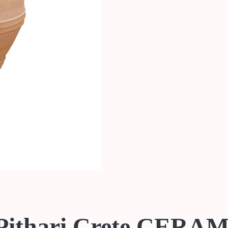
 Pithari Crete CERA