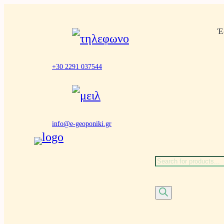
Μετάβαση
Έ
στο
περιεχόμενο
+30 2291 037544
info@e-geoponiki.gr
Α
ν
α