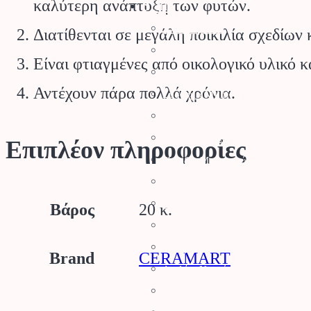
Stihl
καλύτερη ανάπτυξη των φυτών.
Αλυσοπρίονα
Διατίθενται σε μεγάλη ποικιλία σχεδίων 
Χορτοκοπτικά
Είναι φτιαγμένες από οικολογικό υλικό κ
Σύστημα Kombi
Αντέχουν πάρα πολλά χρόνια.
Σύστημα Multi
Φυσητήρες
Μηχανές Γκαζόν
Επιπλέον πληροφορίες
Ψαλίδια Μπορντούρας
Μηχανήματα Καθαρισμού
Σκαπτικά
Βάρος
20 κ.
Ελαιοραβδιστικά
Τεμαχιστές
Brand
CERAMART
Αντλίες Νερού
Αρμοκόφτες Γεωτρύπανα