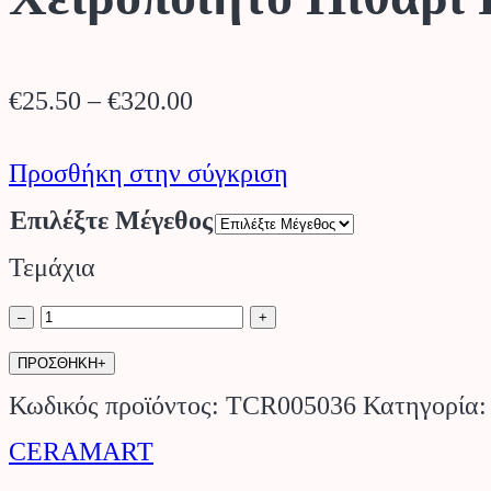
Price
€
25.50
–
€
320.00
range:
Προσθήκη στην σύγκριση
€25.50
Επιλέξτε Μέγεθος
through
Τεμάχια
€320.00
Χειροποίητο
–
+
Πιθάρι
ΠΡΟΣΘΗΚΗ+
Pithari
Κωδικός προϊόντος:
TCR005036
Κατηγορία
Crete
CERAMART