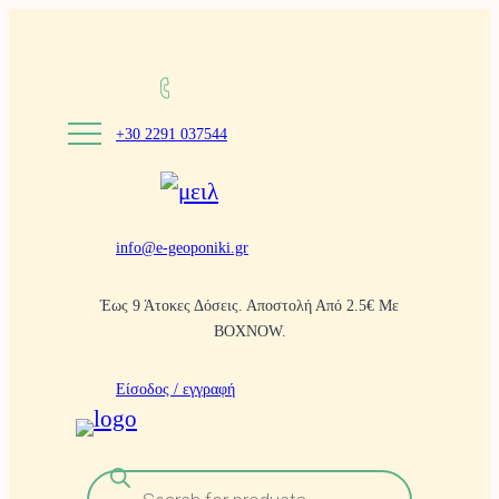
Μετάβαση
στο
περιεχόμενο
+30 2291 037544
info@e-geoponiki.gr
Έως 9 Άτοκες Δόσεις. Αποστολή Από 2.5€ Με
BOXNOW.
Είσοδος / εγγραφή
Α