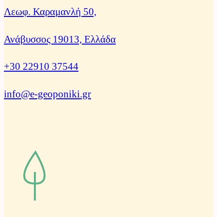
Λεωφ. Καραμανλή 50,
Ανάβυσσος 19013, Ελλάδα
+30 22910 37544
info@e-geoponiki.gr