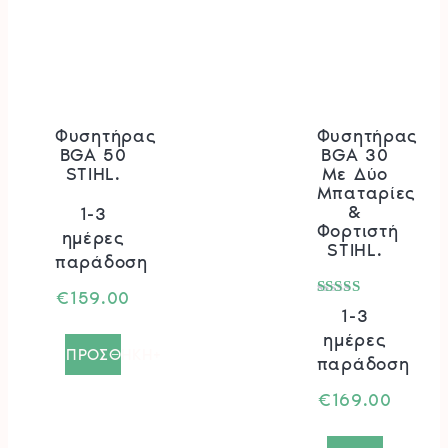
Φυσητήρας
Φυσητήρας
BGA 50
BGA 30
STIHL.
Με Δύο
Μπαταρίες
&
1-3
Φορτιστή
ημέρες
STIHL.
παράδοση
€
159.00
Βαθμολογήθηκε
1-3
με
ημέρες
5.00
ΠΡΟΣΘΗΚΗ+
από 5
παράδοση
€
169.00