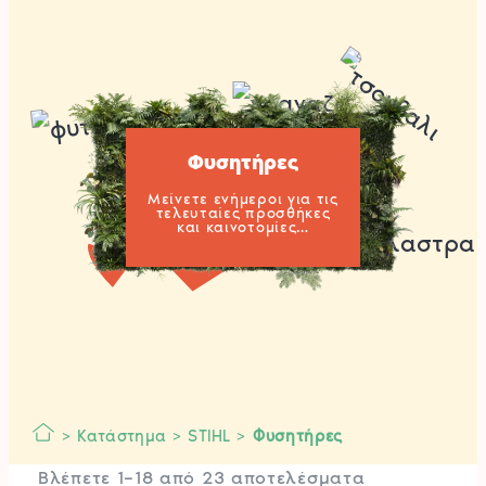
Φυσητήρες
Μείνετε ενήμεροι για τις
τελευταίες προσθήκες
και καινοτομίες…
>
Κατάστημα
>
STIHL
>
Φυσητήρες
Sorted
Βλέπετε 1–18 από 23 αποτελέσματα