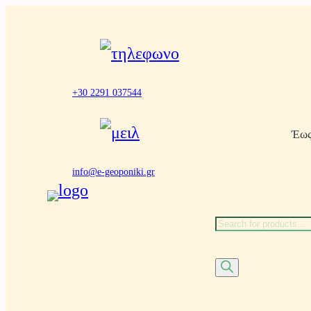
Μετάβαση
στο
περιεχόμενο
+30 2291 037544
Έως
info@e-geoponiki.gr
Α
ν
α