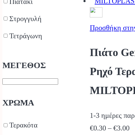
€
Πιατάκι
t
Στρογγυλή
€
Προσθήκη στη
Τετράγωνη
Πιάτο Ge
ΜΕΓΕΘΟΣ
Ρηχό Τερ
MILTOP
ΧΡΩΜΑ
1-3 ημέρες πα
Τερακότα
P
€
0.30
–
€
3.00