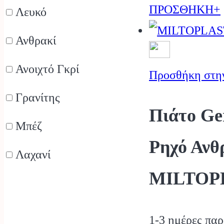
r
ΠΡΟΣΘΗΚΗ+
Λευκό
€
Ανθρακί
t
Ανοιχτό Γκρί
€
Προσθήκη στη
Γρανίτης
Πιάτο Ge
Μπέζ
Ρηχό Ανθ
Λαχανί
MILTOP
Μπορντώ
1-3 ημέρες πα