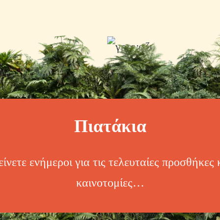
Πιατάκια
ίνετε ενήμεροι για τις τελευταίες προσθήκες 
καινοτομίες…