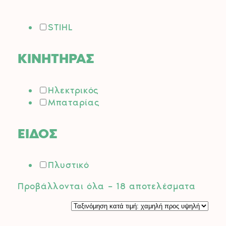
STIHL
ΚΙΝΗΤΗΡΑΣ
Ηλεκτρικός
Μπαταρίας
ΕΙΔΟΣ
Πλυστικό
Sorted
Προβάλλονται όλα – 18 αποτελέσματα
by
price:
low