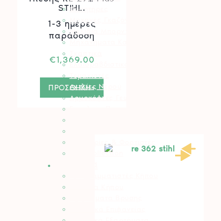
STIHL.
Φυσητήρες
Μηχανές Γκαζόν
1-3 ημέρες
Ψαλίδια Μπορντούρας
παράδοση
Μηχανήματα Καθαρισμού
Σκαπτικά
€
1,369.00
Ελαιοραβδιστικά
Τεμαχιστές
Αντλίες Νερού
ΠΡΟΣΘΗΚΗ+
Αρμοκόφτες Γεωτρύπανα
Εργαλεία-Προστασία
Αξεσουάρ Μηχανημάτων
Λιπαντικά
Μπαταρίες & Φορτιστές
Stihl Collection
Πότισμα
Προγραμματιστές Κήπου
Λάστιχα Κήπου
Εξαρτήματα Βρύσης
Ποτιστικά Επιφανείας
Πλαστικά Εξαρτήματα