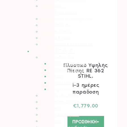
Σταλάκτες –
Μικροεξαρτήματα
Σωλήνες Αυτ. Ποτίσματος
Ηλεκτροβάνες
Καλώδια Κήπου
Φρεάτια Κήπου
Ορειχάλκινα Εξαρτήματα
Φυτά – Σπόροι
Σπόροι – Βολβοί
Σπόροι Κηπευτικών
Πλυστικό Υψηλής
Βιολογικοί Σπόροι
Πίεσης RE 362
STIHL.
Βολβοί
Σπόροι Γκαζόν
1-3 ημέρες
Σπόροι Λουλουδιών
παράδοση
Φυτά για τον Κήπο
Καρποφόρα Δέντρα
€
1,779.00
Κηπευτικά
Κάκτοι – Παχύφυτα
Μανιτάρια
ΠΡΟΣΘΗΚΗ+