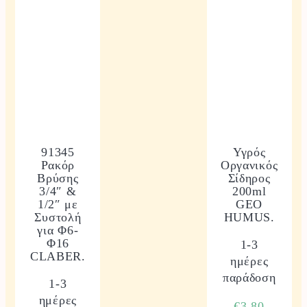
91345
Υγρός
Ρακόρ
Οργανικός
Βρύσης
Σίδηρος
3/4″ &
200ml
1/2″ με
GEO
Συστολή
HUMUS.
για Φ6-
Φ16
1-3
CLABER.
ημέρες
παράδοση
1-3
ημέρες
€
3.80