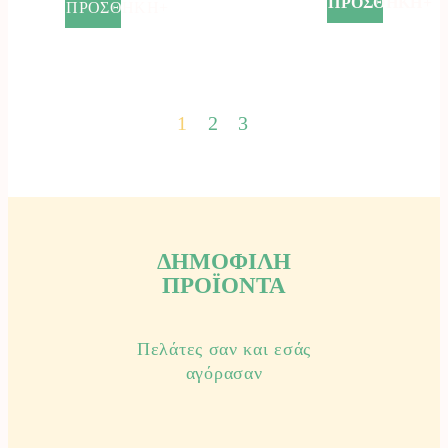
ΠΡΟΣΘΗΚΗ+
ΠΡΟΣΘΗΚΗ+
είναι:
€140.00.
1
2
3
ΔΗΜΟΦΙΛΗ
ΠΡΟΪΟΝΤΑ
Πελάτες σαν και εσάς
αγόρασαν