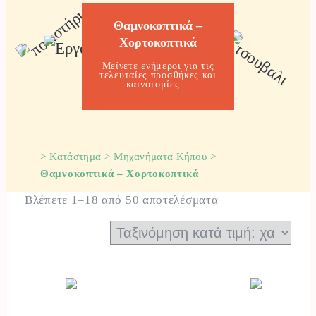
Θαμνοκοπτικά –
Χορτοκοπτικά
Μείνετε ενήμεροι για τις
τελευταίες προσθήκες και
καινοτομίες…
>
Κατάστημα
>
Μηχανήματα Κήπου
>
Θαμνοκοπτικά – Χορτοκοπτικά
Sorted
Βλέπετε 1–18 από 50 αποτελέσματα
by
price:
low
to
ΦΙΛΤΡΑ
high