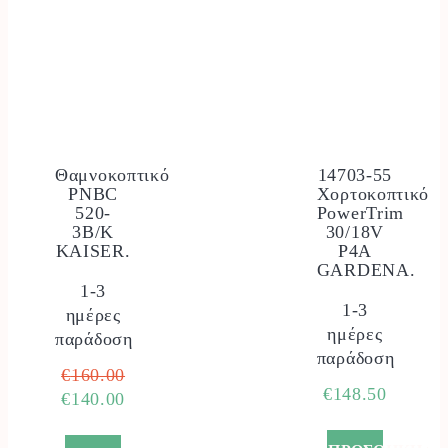
Θαμνοκοπτικό
14703-55
PNBC
Χορτοκοπτικό
520-
PowerTrim
3B/K
30/18V
KAISER.
P4A
GARDENA.
1-3
1-3
ημέρες
ημέρες
παράδοση
παράδοση
Original
€
160.00
€
148.50
price
Η
€
140.00
was:
τρέχουσα
€160.00.
τιμή