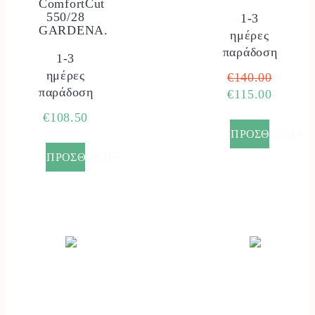
ComfortCut
550/28
1-3
GARDENA.
ημέρες
παράδοση
1-3
ημέρες
Origina
€
140.00
παράδοση
price
Η
€
115.00
was:
τρέχου
€
108.50
€140.00
τιμή
ΠΡΟΣΘΗΚΗ+
είναι:
ΠΡΟΣΘΗΚΗ+
€115.00