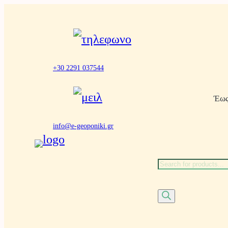
Μετάβαση
στο
περιεχόμενο
+30 2291 037544
Έως
info@e-geoponiki.gr
Α
ν
α