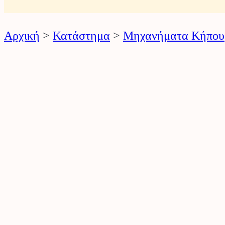
ό
ν
Αρχική
>
Κατάστημα
>
Μηχανήματα Κήπου
τ
ω
ν