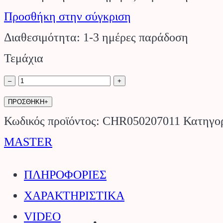
Προσθήκη στην σύγκριση
Διαθεσιμότητα: 1-3 ημέρες παράδοση
Τεμάχια
Ταχυσύνδεσμος
–
+
Stortz
ΠΡΟΣΘΗΚΗ+
1
Κωδικός προϊόντος:
CHR050207011
Κατηγορ
1/2"
MASTER
Θηλυκός
ΠΛΗΡΟΦΟΡΙΕΣ
Αλουμινίου.
ΧΑΡΑΚΤΗΡΙΣΤΙΚΑ
ποσότητα
VIDEO
Stihl