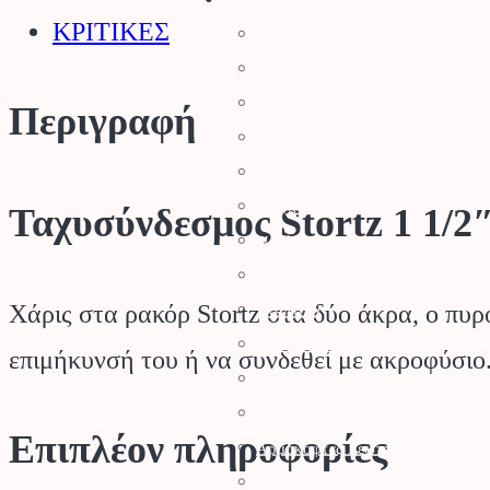
ΚΡΙΤΙΚΕΣ
Αλυσοπρίονα
Χορτοκοπτικά
Σύστημα Kombi
Περιγραφή
Σύστημα Multi
Φυσητήρες
Μηχανές Γκαζόν
Ταχυσύνδεσμος Stortz 1 1/2
Ψαλίδια Μπορντούρας
Μηχανήματα Καθαρισμού
Χάρις στα ρακόρ Stortz στα δύο άκρα, ο πυ
Σκαπτικά
Ελαιοραβδιστικά
επιμήκυνσή του ή να συνδεθεί με ακροφύσιο
Τεμαχιστές
Αντλίες Νερού
Επιπλέον πληροφορίες
Αρμοκόφτες Γεωτρύπανα
Εργαλεία-Προστασία