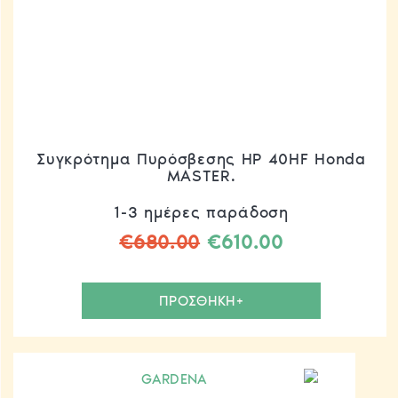
Συγκρότημα Πυρόσβεσης HP 40HF Honda
MASTER.
1-3 ημέρες παράδοση
Original
Η
€
680.00
€
610.00
price
τρέχουσα
was:
τιμή
ΠΡΟΣΘΗΚΗ+
€680.00.
είναι:
€610.00.