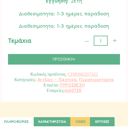
Εγγύηση:
2ετη
Διαθεσιμότητα: 1-3 ημέρες παράδοση
Διαθεσιμότητα: 1-3 ημέρες παράδοση
–
+
Τεμάχια
Αυλός
Πυρόσβεσης
Ρυθμιζόμεζος
Αλουμινίου
ΠΡΟΣΘΗΚΗ+
ποσότητα
Κωδικός προϊόντος:
CHR060207422
Αντλίες – Πιεστικά
Πυροπροστασία
Κατηγορίες:
,
ΠΥΡΟΣΒΕΣΗ
Ετικέτα:
MASTER
ΠΛΗΡΟΦΟΡΙΕΣ
ΧΑΡΑΚΤΗΡΙΣΤΙΚΑ
VIDEO
ΚΡΙΤΙΚΕΣ