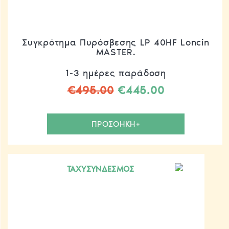
Συγκρότημα Πυρόσβεσης LP 40HF Loncin
MASTER.
1-3 ημέρες παράδοση
Original
Η
€
495.00
€
445.00
price
τρέχουσα
was:
τιμή
ΠΡΟΣΘΗΚΗ+
€495.00.
είναι:
€445.00.