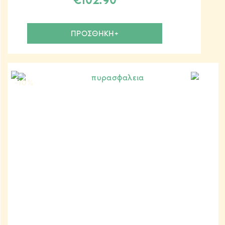
€
102.90
ΠΡΟΣΘΗΚΗ+
-10
%