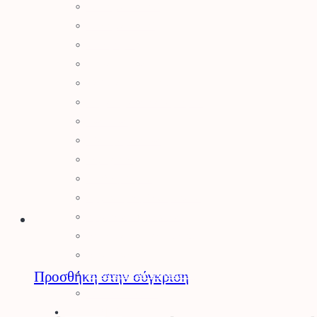
Σύστημα Kombi
Σύστημα Multi
Φυσητήρες
Μηχανές Γκαζόν
Ψαλίδια Μπορντούρας
Μηχανήματα Καθαρισμού
Σκαπτικά
Ελαιοραβδιστικά
Τεμαχιστές
Αντλίες Νερού
Αρμοκόφτες Γεωτρύπανα
Εργαλεία-Προστασία
Αξεσουάρ Μηχανημάτων
Λιπαντικά
Μπαταρίες & Φορτιστές
Προσθήκη στην σύγκριση
Stihl Collection
Πότισμα