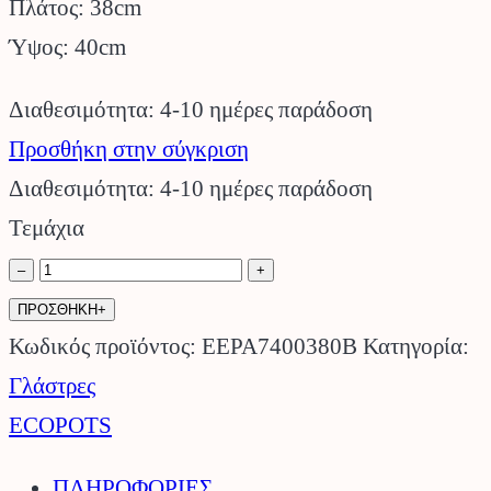
Πλάτος: 38cm
Ύψος: 40cm
Διαθεσιμότητα: 4-10 ημέρες παράδοση
Προσθήκη στην σύγκριση
Διαθεσιμότητα: 4-10 ημέρες παράδοση
Τεμάχια
Ζαρτινιέρα
–
+
Paris
ΠΡΟΣΘΗΚΗ+
Ανθρακί
Κωδικός προϊόντος:
EEPA7400380B
Κατηγορία:
ECOPOTS.
Γλάστρες
ποσότητα
ECOPOTS
ΠΛΗΡΟΦΟΡΙΕΣ