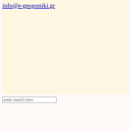
info@e-geoponiki.gr