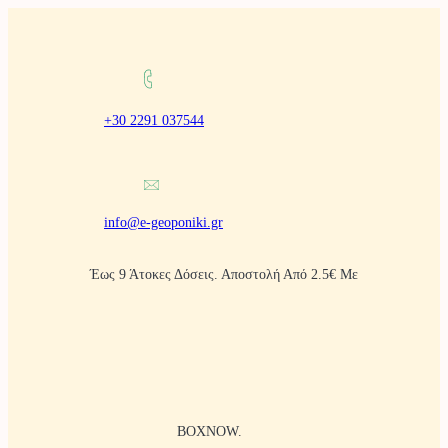
Μετάβαση
στο
περιεχόμενο
+30 2291 037544
info@e-geoponiki.gr
Έως 9 Άτοκες Δόσεις. Αποστολή Από 2.5€ Με
BOXNOW.