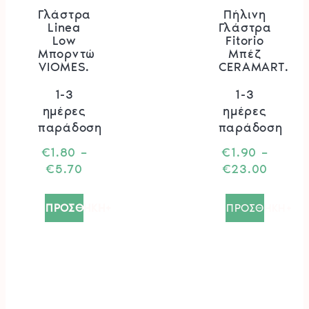
Γλάστρα
Πήλινη
Linea
Γλάστρα
Low
Fitorio
Μπορντώ
Μπέζ
VIOMES.
CERAMART.
1-3
1-3
ημέρες
ημέρες
παράδοση
παράδοση
€
1.80
–
€
1.90
–
Price
Price
€
5.70
€
23.00
range:
range:
Αυτό
Αυτό
€1.80
€1.90
το
το
ΠΡΟΣΘΗΚΗ+
ΠΡΟΣΘΗΚΗ+
through
throug
προϊόν
προϊόν
€5.70
€23.0
έχει
έχει
πολλαπλές
πολλα
παραλλαγές.
παραλλ
Οι
Οι
επιλογές
επιλογ