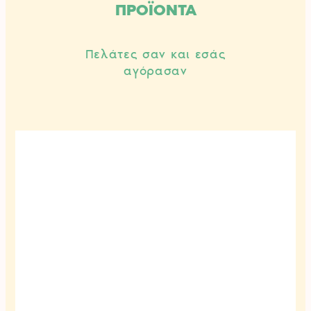
σελίδα
σελίδα
ΠΡΟΪΟΝΤΑ
του
του
προϊόντος
προϊόν
Πελάτες σαν και εσάς
αγόρασαν