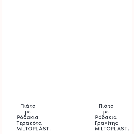
μπορούν
μπορού
να
να
επιλεγούν
επιλεγ
στη
στη
σελίδα
σελίδα
του
του
προϊόντος
προϊόν
Πιάτο
Πιάτο
με
με
Ρόδακια
Ρόδακια
Τερακότα
Γρανίτης
MILTOPLAST.
MILTOPLAST.