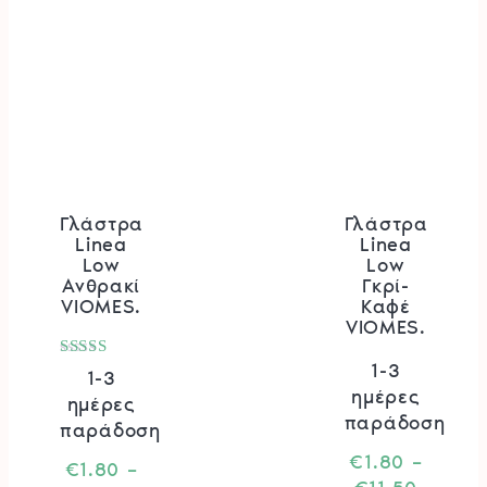
προϊόν
Γλάστρα
Γλάστρα
Linea
Linea
Low
Low
Ανθρακί
Γκρί-
VIOMES.
Καφέ
VIOMES.
1-3
Βαθμολογήθηκε
1-3
με
ημέρες
ημέρες
5.00
από 5
παράδοση
παράδοση
€
1.80
–
€
1.80
–