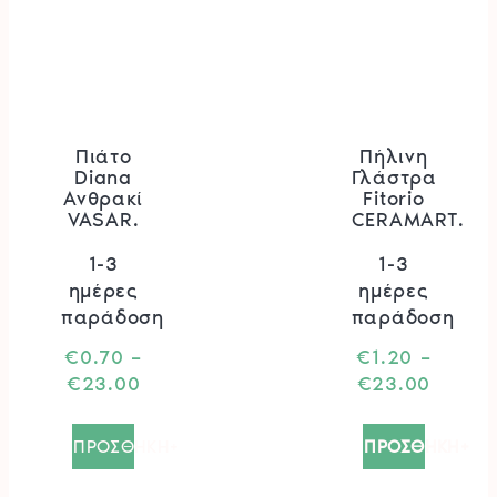
Πιάτο
Πήλινη
Diana
Γλάστρα
Ανθρακί
Fitorio
VASAR.
CERAMART.
1-3
1-3
ημέρες
ημέρες
παράδοση
παράδοση
€
0.70
–
€
1.20
–
Price
Price
€
23.00
€
23.00
range:
range:
Αυτό
Αυτό
€0.70
€1.20
το
το
ΠΡΟΣΘΗΚΗ+
ΠΡΟΣΘΗΚΗ+
through
throug
προϊόν
προϊόν
€23.00
€23.0