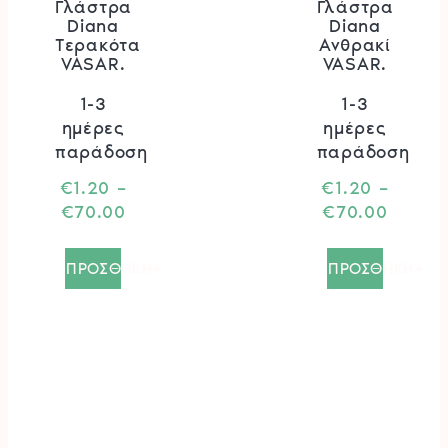
Γλάστρα
Γλάστρα
Diana
Diana
Τερακότα
Ανθρακί
VASAR.
VASAR.
1-3
1-3
ημέρες
ημέρες
παράδοση
παράδοση
€
1.20
–
€
1.20
–
Price
Price
€
70.00
€
70.00
range:
range:
Αυτό
Αυτό
€1.20
€1.20
το
το
ΠΡΟΣΘΗΚΗ+
ΠΡΟΣΘΗΚΗ+
through
throug
προϊόν
προϊόν
€70.00
€70.0
έχει
έχει
πολλαπλές
πολλα
παραλλαγές.
παραλλ
Οι
Οι
επιλογές
επιλογ
μπορούν
μπορού