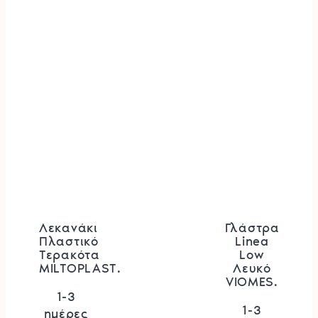
να
να
επιλεγούν
επιλεγ
στη
στη
σελίδα
σελίδα
του
του
προϊόντος
προϊόν
Λεκανάκι
Γλάστρα
Πλαστικό
Linea
Τερακότα
Low
MILTOPLAST.
Λευκό
VIOMES.
1-3
1-3
ημέρες