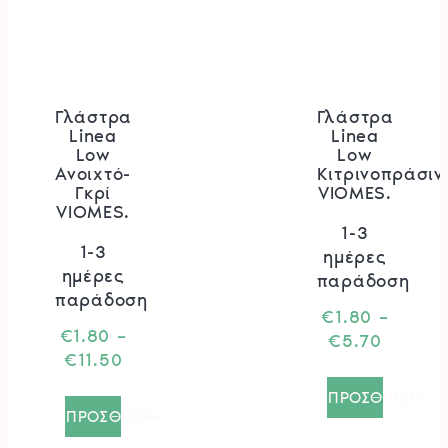
Γλάστρα
Γλάστρα
Linea
Linea
Low
Low
Ανοιχτό-
Κιτρινοπράσιν
Γκρί
VIOMES.
VIOMES.
1-3
1-3
ημέρες
ημέρες
παράδοση
παράδοση
€
1.80
–
€
1.80
–
Price
€
5.70
Price
€
11.50
range:
Αυτό
range:
€1.80
Αυτό
το
ΠΡΟΣΘΗΚΗ+
€1.80
throug
το
ΠΡΟΣΘΗΚΗ+
προϊόν
through
€5.70
προϊόν
έχει