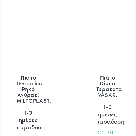
σελίδα
σελίδα
του
του
προϊόντος
προϊόν
Πιάτο
Πιάτο
Geramica
Diana
Ρηχό
Τερακότα
Ανθρακί
VASAR.
MILTOPLAST.
1-3
1-3
ημέρες
ημέρες
παράδοση
παράδοση
€
0.70
–