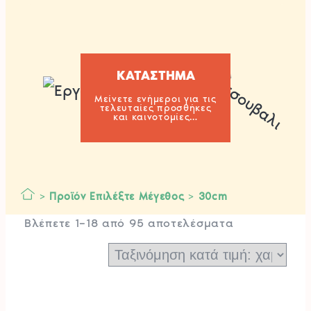
ΚΑΤΑΣΤΗΜΑ
Μείνετε ενήμεροι για τις
τελευταίες προσθήκες
και καινοτομίες…
>
Προϊόν Επιλέξτε Μέγεθος
>
30cm
Sorted
Βλέπετε 1–18 από 95 αποτελέσματα
by
price:
low
to
high