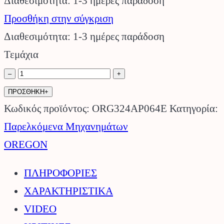
Διαθεσιμότητα: 1-3 ημέρες παράδοση
Προσθήκη στην σύγκριση
Διαθεσιμότητα: 1-3 ημέρες παράδοση
Τεμάχια
Αλυσίδα
–
+
24AP
ΠΡΟΣΘΗΚΗ+
1/4"
Κωδικός προϊόντος:
ORG324AP064E
Κατηγορία:
1.1
Παρελκόμενα Μηχανημάτων
mm
OREGON
30cm
ΠΛΗΡΟΦΟΡΙΕΣ
64
ΧΑΡΑΚΤΗΡΙΣΤΙΚΑ
OREGON.
VIDEO
ποσότητα