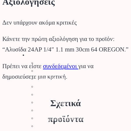
Αξιολογήσεις
Δεν υπάρχουν ακόμα κριτικές
Κάνετε την πρώτη αξιολόγηση για το προϊόν:
“Αλυσίδα 24AP 1/4″ 1.1 mm 30cm 64 OREGON.”
Stihl
Αλυσοπρίονα
Πρέπει να είστε
συνδεδεμένοι
για να
Χορτοκοπτικά
δημοσιεύσετε μια κριτική.
Σύστημα Kombi
Σύστημα Multi
Φυσητήρες
Σχετικά
Μηχανές Γκαζόν
Ψαλίδια Μπορντούρας
προϊόντα
Μηχανήματα Καθαρισμού
Σκαπτικά