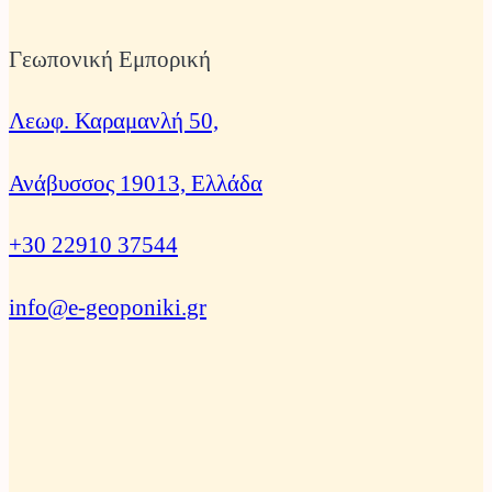
Γεωπονική Εμπορική
Λεωφ. Καραμανλή 50,
Ανάβυσσος 19013, Ελλάδα
+30 22910 37544
info@e-geoponiki.gr