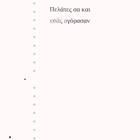
Ελαιοραβδιστικά
Πελάτες σα και
Τεμαχιστές
εσάς αγόρασαν
Αντλίες Νερού
Αρμοκόφτες Γεωτρύπανα
Εργαλεία-Προστασία
Αξεσουάρ Μηχανημάτων
Λιπαντικά
Μπαταρίες & Φορτιστές
Stihl Collection
Πότισμα
Προγραμματιστές Κήπου
Λάστιχα Κήπου
Εξαρτήματα Βρύσης
Ποτιστικά Επιφανείας
Πλαστικά Εξαρτήματα
Σταλάκτες – Μικροεξαρτήματα
Σωλήνες Αυτ. Ποτίσματος