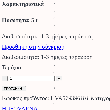
Χαρακτηριστικά
Αρμοκόφτες Γεωτρύπανα
Εργαλεία-Προστασία
Αξεσουάρ Μηχανημάτων
Ποσότητα:
5lt
Λιπαντικά
Μπαταρίες & Φορτιστές
Διαθεσιμότητα: 1-3 ημέρες παράδοση
Stihl Collection
Προσθήκη στην σύγκριση
Πότισμα
Διαθεσιμότητα: 1-3 ημέρες παράδοση
Προγραμματιστές Κήπου
Λάστιχα Κήπου
Τεμάχια
Εξαρτήματα Βρύσης
Ορυκτό
–
+
Ποτιστικά Επιφανείας
Λάδι
Πλαστικά Εξαρτήματα
ΠΡΟΣΘΗΚΗ+
Σταλάκτες – Μικροεξαρτήματα
Λάμας
Κωδικός προϊόντος:
HVA579396101
Κατηγο
Σωλήνες Αυτ. Ποτίσματος
&
HUSQVARNA