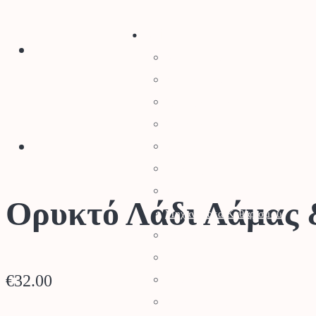
Stihl
Αλυσοπρίονα
Χορτοκοπτικά
Σύστημα Kombi
Σύστημα Multi
Φυσητήρες
Μηχανές Γκαζόν
Ψαλίδια Μπορντούρας
Ορυκτό Λάδι Λάμας
Μηχανήματα Καθαρισμού
Σκαπτικά
Ελαιοραβδιστικά
€
32.00
Τεμαχιστές
Αντλίες Νερού