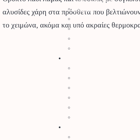
Μανιτάρια
αλυσίδες χάρη στα πρόσθετα που βελτιώνουν 
Κλήματα – SuperFoods
το χειμώνα, ακόμα και υπό ακραίες θερμοκρα
Φυσικός Χλοοτάπητας
Τεχνητός Χλοοτάπητας
Τεχνητά Φυτά
Ρουχισμός – Προστασία
Γάντια
Γυαλιά Προστασίας
Ρουχισμός
Υποδήματα
Προστασία Κεφαλής
Προστασία Ραντίσματος
Εργαλεία
Εργαλεία Κήπου