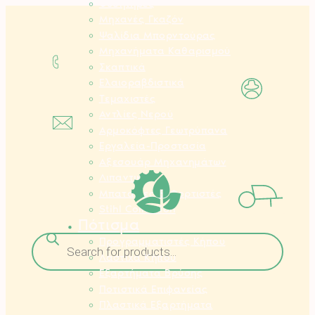
Φυσητήρες
Μετάβαση
Μηχανές Γκαζόν
στο
Ψαλίδια Μπορντούρας
περιεχόμενο
Μηχανήματα Καθαρισμού
Σκαπτικά
Ελαιοραβδιστικά
Τεμαχιστές
Αντλίες Νερού
Αρμοκόφτες Γεωτρύπανα
Εργαλεία-Προστασία
Αξεσουάρ Μηχανημάτων
Λιπαντικά
Μπαταρίες & Φορτιστές
Stihl Collection
Πότισμα
Αναζήτηση
Προγραμματιστές Κήπου
προϊόντων
Λάστιχα Κήπου
Εξαρτήματα Βρύσης
Ποτιστικά Επιφανείας
Πλαστικά Εξαρτήματα