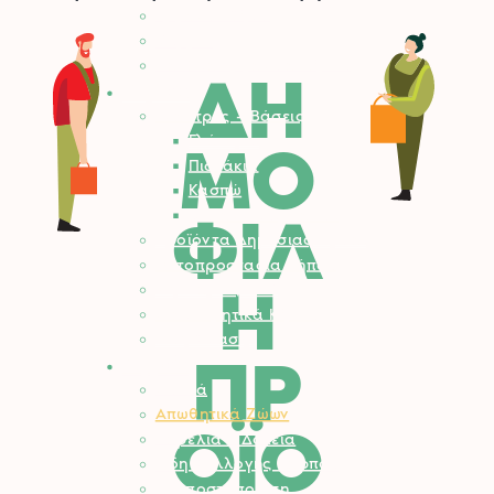
Εργαλειοθήκες
Θερμός
Παιδικά Εργαλεία Κήπου
ΔΗ
Κήπος
Γλάστρες – Βάσεις
Γλάστρες
ΜΟ
Πιατάκια
Κασπώ
ΦΙΛ
Μεταλλικές Βάσεις
Προϊόντα Δημόσιας Υγείας
Φυτοπροστασία Κήπου
Η
Ψησταριές BBQ
Διακοσμητικά Κήπου
Είδη Σκίασης
ΠΡ
Αγρός
Δετικά
Απωθητικά Ζώων
ΟΪΟ
Βαρέλια – Δοχεία
Είδη Συλλογής Καρπού
Κομποστοποίηση