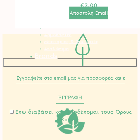
€
3.00
Ελαιοραβδιστικά
Αποστολή Email
Εξαερωτήρες
Θρυμματιστές Κλαδιών
Τρακτέρ Κήπου
Αρμοκόφτες
Μπαταρίες & Φορτιστές
Αναλώσιμα
Brands
Έχω διαβάσει και αποδέχομαι τους
Όρους
Χρήσης