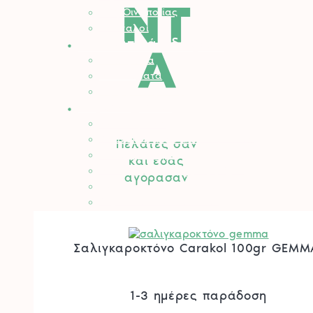
ΝΤ
Είδη Οινοποιίας
Πάσσαλοι
Βελτιωτικά Εδάφους
Α
Λιπάσματα
Φυτοχώματα
Τύρφη – Περλίτης
Μηχανήματα
Αλυσοπρίονα
Θαμνοκοπτικά – Χορτοκοπτικά
Πελάτες σαν
Πολυμηχάνημα
και εσάς
Φυσητήρες – Αναρροφητήρες
αγόρασαν
Χλοοκοπτικές Μηχανές
Ρομποτικό Χλοοκοπτικό
Μπορντουροψάλλιδο
Πλυστικά
Σαλιγκαροκτόνο Carakol 100gr GEMM
Συστήματα Καθαρισμού
Σκαπτικά
Καταστροφέας
1-3 ημέρες παράδοση
Γεννήτριες
Αντλίες – Πιεστικά