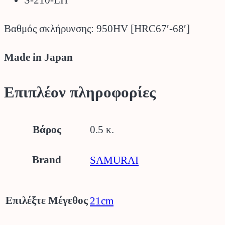
S-210-LH
Βαθμός σκλήρυνσης: 950HV [HRC67′-68′]
Made in Japan
Επιπλέον πληροφορίες
Βάρος
0.5 κ.
Brand
SAMURAI
Επιλέξτε Μέγεθος
21cm