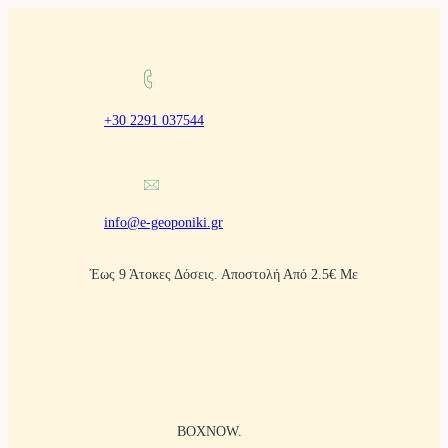
Μετάβαση
στο
περιεχόμενο
+30 2291 037544
info@e-geoponiki.gr
Έως 9 Άτοκες Δόσεις. Αποστολή Από 2.5€ Με
BOXNOW.