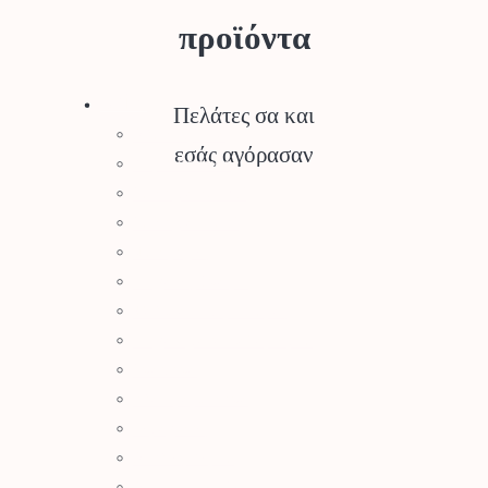
προϊόντα
Stihl
Πελάτες σα και
Αλυσοπρίονα
εσάς αγόρασαν
Χορτοκοπτικά
Σύστημα Kombi
Σύστημα Multi
Φυσητήρες
Μηχανές Γκαζόν
Ψαλίδια Μπορντούρας
Μηχανήματα Καθαρισμού
Σκαπτικά
Ελαιοραβδιστικά
Τεμαχιστές
Αντλίες Νερού
Αρμοκόφτες Γεωτρύπανα