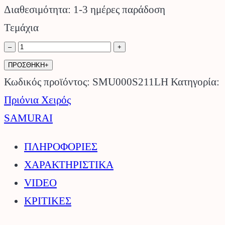
Διαθεσιμότητα: 1-3 ημέρες παράδοση
Τεμάχια
Ανταλλακτική
–
+
Λάμα
ΠΡΟΣΘΗΚΗ+
21cm
Κωδικός προϊόντος:
SMU000S211LH
Κατηγορία:
για
Πριόνια Χειρός
Χειροπρίονα
SAMURAI
SAMURAI.
ΠΛΗΡΟΦΟΡΙΕΣ
ποσότητα
ΧΑΡΑΚΤΗΡΙΣΤΙΚΑ
VIDEO
ΚΡΙΤΙΚΕΣ