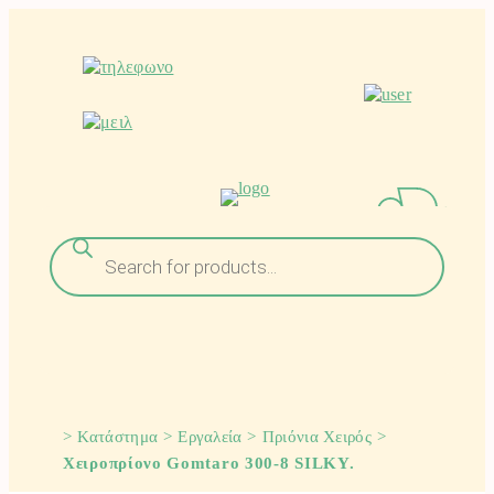
Μετάβαση
στο
περιεχόμενο
Αναζήτηση
προϊόντων
>
Κατάστημα
>
Εργαλεία
>
Πριόνια Χειρός
>
Χειροπρίονο Gomtaro 300-8 SILKY.