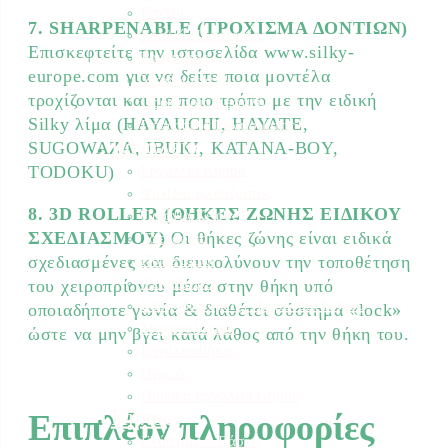
Γάντια
7. SHARPENABLE (ΤΡΟΧΙΣΜΑ ΔΟΝΤΙΩΝ)
Γυαλιά Προστασίας
Επισκεφτείτε την ιστοσελίδα www.silky-
Ρουχισμός
europe.com για να δείτε ποια μοντέλα
Υποδήματα
τροχίζονται και με ποιο τρόπο με την ειδική
Προστασία Κεφαλής
Silky λίμα (HAYAUCHI, ΗΑΥΑΤΕ,
Προστασία Ραντίσματος
Εργαλεία
SUGOWAZA, IBUKI, KATANA-BOY,
Εργαλεία Κήπου
TODOKU)
Ψαλίδια Κλαδέματος
8. 3D ROLLER (ΘΗΚΕΣ ΖΩΝΗΣ ΕΙΔΙΚΟΥ
Πριόνια Χειρός
ΣΧΕΔΙΑΣΜΟΥ)
Οι θήκες ζώνης είναι ειδικά
Τσεκούρια
Ποτιστήρια
σχεδιασμένες και διευκολύνουν την τοποθέτηση
Ψεκαστήρες
του χειροπρίονου μέσα στην θήκη υπό
Σποροδιανομείς – Καρότσια Κήπου
οποιαδήποτε γωνία & διαθέτει σύστημα «lock»
Μηχανολογικά
ώστε να μην βγει κατά λάθος από την θήκη του.
Εργαλειοθήκες
Θερμός
Παιδικά Εργαλεία Κήπου
Κήπος
Επιπλέον πληροφορίες
Γλάστρες – Βάσεις