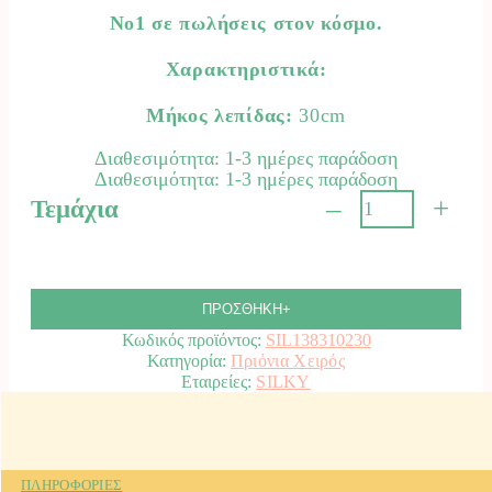
No1 σε πωλήσεις στον κόσμο.
Χαρακτηριστικά:
Μήκος λεπίδας:
30cm
Διαθεσιμότητα: 1-3 ημέρες παράδοση
Διαθεσιμότητα: 1-3 ημέρες παράδοση
–
+
Τεμάχια
Χειροπρίονο
Gomtaro
300-
8
SILKY.
ΠΡΟΣΘΗΚΗ+
ποσότητα
Κωδικός προϊόντος:
SIL138310230
Κατηγορία:
Πριόνια Χειρός
SILKY
ΠΛΗΡΟΦΟΡΙΕΣ