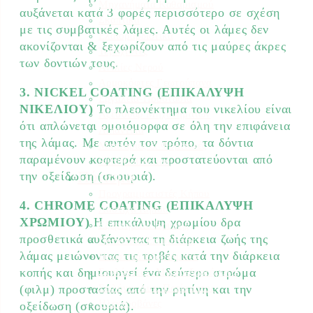
Μηχανήματα Καθαρισμού
αυξάνεται κατά 3 φορές περισσότερο σε σχέση
Σκαπτικά
με τις συμβατικές λάμες. Αυτές οι λάμες δεν
Ελαιοραβδιστικά
ακονίζονται & ξεχωρίζουν από τις μαύρες άκρες
Τεμαχιστές
των δοντιών τους.
Αντλίες Νερού
Αρμοκόφτες Γεωτρύπανα
3. NICKEL COATING (ΕΠΙΚΑΛΥΨΗ
Εργαλεία-Προστασία
ΝΙΚΕΛΙΟΥ)
Το πλεονέκτημα του νικελίου είναι
Αξεσουάρ Μηχανημάτων
ότι απλώνεται ομοιόμορφα σε όλη την επιφάνεια
Λιπαντικά
της λάμας. Με αυτόν τον τρόπο, τα δόντια
Μπαταρίες & Φορτιστές
παραμένουν κοφτερά και προστατεύονται από
Stihl Collection
Πότισμα
την οξείδωση (σκουριά).
Προγραμματιστές Κήπου
4. CHROME COATING (ΕΠΙΚΑΛΥΨΗ
Λάστιχα Κήπου
ΧΡΩΜΙΟΥ)
Η επικάλυψη χρωμίου δρα
Εξαρτήματα Βρύσης
προσθετικά αυξάνοντας τη διάρκεια ζωής της
Ποτιστικά Επιφανείας
λάμας μειώνοντας τις τριβές κατά την διάρκεια
Πλαστικά Εξαρτήματα
Σταλάκτες – Μικροεξαρτήματα
κοπής και δημιουργεί ένα δεύτερο στρώμα
Σωλήνες Αυτ. Ποτίσματος
(φιλμ) προστασίας από την ρητίνη και την
Ηλεκτροβάνες
οξείδωση (σκουριά).