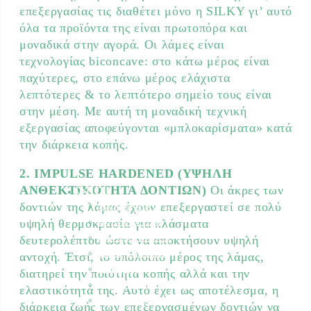
επεξεργασίας τις διαθέτει μόνο η SILKY γι’ αυτό
όλα τα προϊόντα της είναι πρωτοπόρα και
μοναδικά στην αγορά. Οι λάμες είναι
τεχνολογίας biconcave: στο κάτω μέρος είναι
παχύτερες, στο επάνω μέρος ελάχιστα
λεπτότερες & το λεπτότερο σημείο τους είναι
στην μέση. Με αυτή τη μοναδική τεχνική
εξεργασίας αποφεύγονται «μπλοκαρίσματα» κατά
την διάρκεια κοπής.
2. IMPULSE HARDENED (ΥΨΗΛΗ
Stihl
ΑΝΘΕΚΤΙΚΟΤΗΤΑ ΔΟΝΤΙΩΝ)
Οι άκρες των
Αλυσοπρίονα
δοντιών της λάμας έχουν επεξεργαστεί σε πολύ
Χορτοκοπτικά
υψηλή θερμοκρασία για κλάσματα
Σύστημα Kombi
δευτερολέπτου ώστε να αποκτήσουν υψηλή
Σύστημα Multi
αντοχή. Έτσι, το υπόλοιπο μέρος της λάμας,
Φυσητήρες
διατηρεί την ποιότητα κοπής αλλά και την
Μηχανές Γκαζόν
ελαστικότητά της. Αυτό έχει ως αποτέλεσμα, η
Ψαλίδια Μπορντούρας
διάρκεια ζωής των επεξεργασμένων δοντιών να