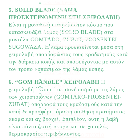
Καλώδια Κήπου
Φρεάτια Κήπου
5. SOLID BLADE (ΛΑΜΑ
Ορειχάλκινα Εξαρτήματα
ΠΡΟΕΚΤΕΙΝΟΜΕΝΗ ΣΤΗ ΧΕΙΡΟΛΑΒΗ)
Φυτά – Σπόροι
Είναι η μοναδική εταιρεία στον κόσμο που
Σπόροι – Βολβοί
κατασκευάζει λάμες (SOLID BLADE) στα
Σπόροι Κηπευτικών
μοντέλα GOMTARO, ZUBAT, PROSENTEI,
Βιολογικοί Σπόροι
SUGOWAZA. Η λάμα προεκτείνεται μέσα στη
Βολβοί
χειρολαβή απορροφώντας τους κραδασμούς κατά
Σπόροι Γκαζόν
την διάρκεια κοπής και αποφεύγοντας με αυτόν
Σπόροι Λουλουδιών
τον τρόπο «σπάσιμο» της λάμας κοπής.
Φυτά για τον Κήπο
Καρποφόρα Δέντρα
6. “GOM HANDLE” ΧΕΙΡΟΛΑΒΗ
Η
Κηπευτικά
χειρολαβή ΄΄Gom΄΄ σε συνδυασμό με τις λάμες
Κάκτοι – Παχύφυτα
των χειροπριόνων (GOMTARO-PROSENTEI-
Μανιτάρια
ZUBAT) απορροφά τους κραδασμούς κατά την
Κλήματα – SuperFoods
κοπή & προσφέρει άριστη αίσθηση κρατήματος
Φυσικός Χλοοτάπητας
ακόμα και αν βραχεί. Επιπλέον, αυτή η λαβή
Τεχνητός Χλοοτάπητας
είναι πάντα ζεστή ακόμα και σε χαμηλές
Τεχνητά Φυτά
Ρουχισμός – Προστασία
θερμοκρασίες περιβάλλοντος.