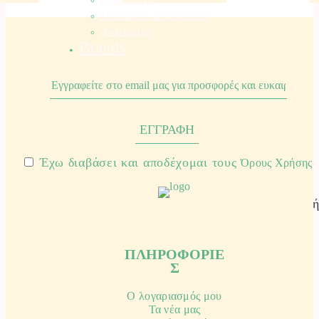
Μπαταρίες & Φορτιστές
Αναλώσιμα
Brands
Έχω διαβάσει και αποδέχομαι τους
Όρους Χρήσης
Χειροπρίονο
Ανταλλακτικ
με Κυρτή
Λάμα
Λάμα 30
27cm για
cm και
Χειροπρίονα
ΠΛΗΡΟΦΟΡΙΕ
Θήκη
SAMURAI.
Σ
SAMURAI.
1-3
1-3
ημέρες
Ο λογαριασμός μου
ημέρες
παράδοση
Τα νέα μας