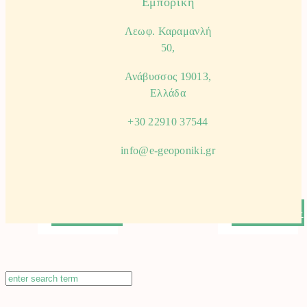
Εμπορική
Λεωφ. Καραμανλή
50,
Κυρτό
Πριόνι
Πριόνι
21cm
Ανάβυσσος 19013,
33cm
Ευθεία
Κατάλληλο
Λάμα και
Ελλάδα
και για
Θήκη
Κοντάρι
ζώνης
+30 22910 37544
SAMURAI.
SAMURAI.
info@e-geoponiki.gr
1-3
1-3
ημέρες
ημέρες
παράδοση
παράδοση
€
20.90
€
27.90
ΠΡΟΣΘΗΚΗ+
ΠΡΟΣΘΗΚΗ+