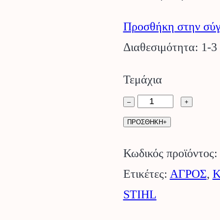
Προσθήκη στην σύγ
Διαθεσιμότητα: 1-3
Τεμάχια
Αλυσοπρίονο
–
+
MSA
ΠΡΟΣΘΗΚΗ+
60
Κωδικός προϊόντος
C-
Ετικέτες:
ΑΓΡΟΣ
,
B
STIHL
30cm