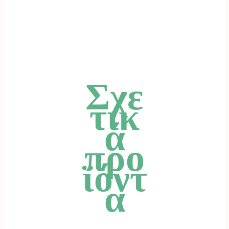
Σχε
τικ
ά
προ
ϊόντ
α