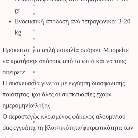
Αρμοκόφτες Γεωτρύπανα
gr
Εργαλεία-Προστασία
Ενδεικτική απόδοση ανά τετραγωνικό: 3-20
Αξεσουάρ Μηχανημάτων
Λιπαντικά
kg
Μπαταρίες & Φορτιστές
Stihl Collection
Πρόκειται για απλή ποικιλία σπόρου. Μπορείτε
Πότισμα
να κρατήσετε σπόρους από τα φυτά και να τους
Προγραμματιστές Κήπου
σπείρετε.
Λάστιχα Κήπου
Εξαρτήματα Βρύσης
Η συσκευασία γίνεται με εγγύηση διασφάλισης
Ποτιστικά Επιφανείας
ποιότητας και όλες οι συσκευασίες έχουν
Πλαστικά Εξαρτήματα
ημερομηνία λήξης.
Σταλάκτες – Μικροεξαρτήματα
Σωλήνες Αυτ. Ποτίσματος
Ο αεροστεγώς κλεισμένος φάκελος αλουμινίου
Ηλεκτροβάνες
σας εγγυάται τη βλαστικότητα/φυτρωτικότητα των
Καλώδια Κήπου