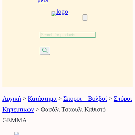
ϊ
ό
ν
τ
ω
Αναζήτηση
ν
προϊόντων
Αρχική
>
Κατάστημα
>
Σπόροι – Βολβοί
>
Σπόροι
Κηπευτικών
>
Φασόλι Τσαουλί Καθιστό
GEMMA.