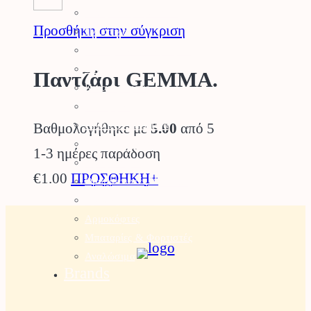
Μπορντουροψάλλιδο
Προσθήκη στην σύγκριση
Πλυστικά
Συστήματα Καθαρισμού
Σκαπτικά
Παντζάρι GEMMA.
Καταστροφέας
Γεννήτριες
Αντλίες – Πιεστικά
Βαθμολογήθηκε με
5.00
από 5
Ελαιοραβδιστικά
1-3 ημέρες παράδοση
Εξαερωτήρες
€
1.00
ΠΡΟΣΘΗΚΗ+
Θρυμματιστές Κλαδιών
Τρακτέρ Κήπου
Αρμοκόφτες
Μπαταρίες & Φορτιστές
Αναλώσιμα
Brands