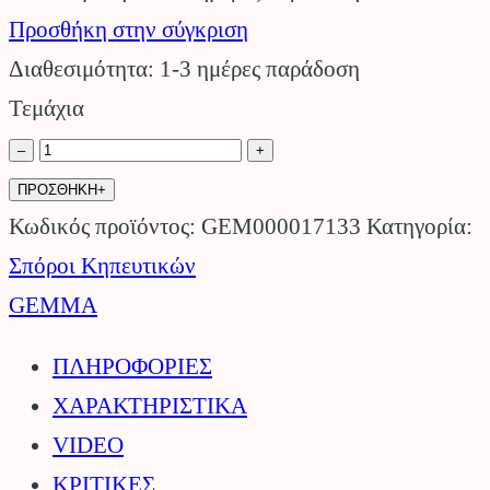
Προσθήκη στην σύγκριση
Διαθεσιμότητα: 1-3 ημέρες παράδοση
Τεμάχια
Φασόλι
–
+
Τσαουλί
ΠΡΟΣΘΗΚΗ+
Καθιστό
Κωδικός προϊόντος:
GEM000017133
Κατηγορία:
GEMMA.
Σπόροι Κηπευτικών
ποσότητα
GEMMA
ΠΛΗΡΟΦΟΡΙΕΣ
ΧΑΡΑΚΤΗΡΙΣΤΙΚΑ
VIDEO
ΚΡΙΤΙΚΕΣ