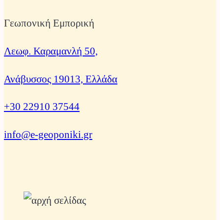
Γεωπονική Εμπορική
Λεωφ. Καραμανλή 50,
Ανάβυσσος 19013, Ελλάδα
+30 22910 37544
info@e-geoponiki.gr