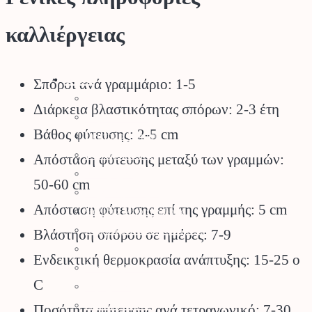
καλλιέργειας
Stihl
Σπόροι ανά γραμμάριο: 1-5
Αλυσοπρίονα
Διάρκεια βλαστικότητας σπόρων: 2-3 έτη
Χορτοκοπτικά
Βάθος φύτευσης: 2-5 cm
Σύστημα Kombi
Σύστημα Multi
Απόσταση φύτευσης μεταξύ των γραμμών:
Φυσητήρες
50-60 cm
Μηχανές Γκαζόν
Απόσταση φύτευσης επί της γραμμής: 5 cm
Ψαλίδια Μπορντούρας
Μηχανήματα Καθαρισμού
Βλάστηση σπόρου σε ημέρες: 7-9
Σκαπτικά
Ενδεικτική θερμοκρασία ανάπτυξης: 15-25 o
Ελαιοραβδιστικά
C
Τεμαχιστές
Αντλίες Νερού
Ποσότητα φύτευσης ανά τετραγωνικό: 7-30