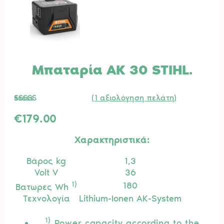
Μπαταρία AK 30 STIHL.
(
1
αξιολόγηση πελάτη)
Βαθμολογήθηκε
1
με
5.00
€
179.00
από 5 με
βάση
Χαρακτηριστικά:
βαθμολογία
πελάτη
Βάρος kg
1,3
Volt V
36
1)
180
Βατωρες Wh
Τεχνολογία
Lithium-Ionen AK-System
1)
Power capacity according to the