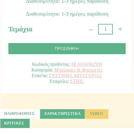
Διαθεσιμότητα: 1-3 ημέρες παράδοση
Διαθεσιμότητα: 1-3 ημέρες παράδοση
–
+
Τεμάχια
Φορτιστής
AL
1
STIHL.
ΠΡΟΣΘΗΚΗ+
ποσότητα
Κωδικός προϊόντος:
SEA034302500
Κατηγορία:
Μπαταρίες & Φορτιστές
Ετικέτα:
ΣΥΣΤΗΜΑ ΜΠΑΤΑΡΙΑΣ
STIHL
ΠΛΗΡΟΦΟΡΙΕΣ
ΧΑΡΑΚΤΗΡΙΣΤΙΚΑ
VIDEO
ΚΡΙΤΙΚΕΣ