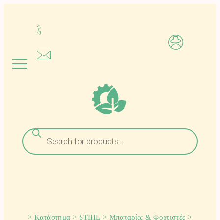
Μετάβαση
στο
περιεχόμενο
Αναζήτηση
προϊόντων
>
Κατάστημα
>
STIHL
>
Μπαταρίες & Φορτιστές
>