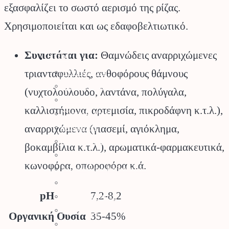
εξασφαλίζει το σωστό αερισμό της ρίζας.
Χρησιμοποιείται και ως εδαφοβελτιωτικό.
Συνιστάται για:
Θαμνώδεις αναρριχώμενες
Stihl
τριανταφυλλιές, ανθοφόρους θάμνους
Αλυσοπρίονα
Χορτοκοπτικά
(νυχτολούλουδο, λαντάνα, πολύγαλα,
Σύστημα Kombi
καλλιστήμονα, αρτεμισία, πικροδάφνη κ.τ.λ.),
Σύστημα Multi
αναρριχώμενα (γιασεμί, αγιόκλημα,
Φυσητήρες
Μηχανές Γκαζόν
βοκαμβίλια κ.τ.λ.), αρωματικά-φαρμακευτικά,
Ψαλίδια Μπορντούρας
κωνοφόρα, οπωροφόρα κ.ά.
Μηχανήματα Καθαρισμού
Σκαπτικά
pH
7,2-8,2
Ελαιοραβδιστικά
Τεμαχιστές
Οργανική Ουσία
35-45%
Αντλίες Νερού