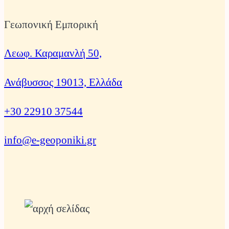
Γεωπονική Εμπορική
Λεωφ. Καραμανλή 50,
Ανάβυσσος 19013, Ελλάδα
+30 22910 37544
info@e-geoponiki.gr