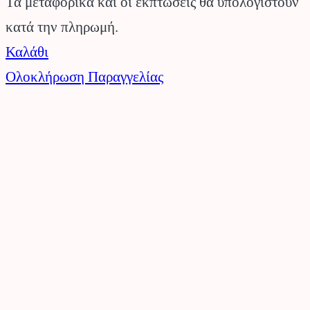
Τα μεταφορικά και οι εκπτώσεις θα υπολογιστούν
κατά την πληρωμή.
στο
Καλάθι
καλάθι
Ολοκλήρωση Παραγγελίας