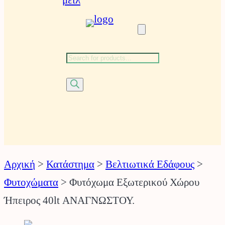
ϊ
ό
ν
τ
ω
Αναζήτηση
ν
προϊόντων
Αρχική
>
Κατάστημα
>
Βελτιωτικά Εδάφους
>
Φυτοχώματα
>
Φυτόχωμα Εξωτερικού Χώρου
Ήπειρος 40lt ΑΝΑΓΝΩΣΤΟΥ.