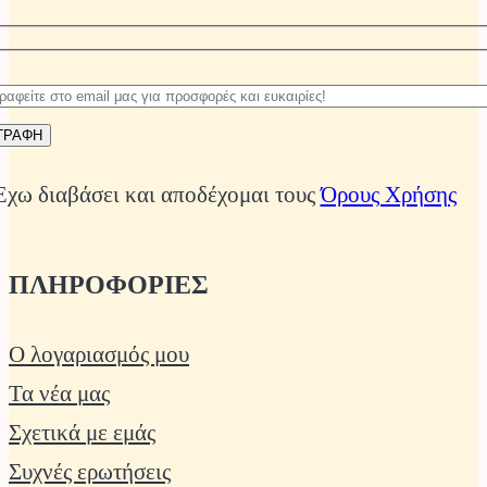
Οι
επιλογές
μπορούν
να
επιλεγούν
Έχω διαβάσει και αποδέχομαι τους
Όρους Χρήσης
στη
σελίδα
ΠΛΗΡΟΦΟΡΙΕΣ
του
προϊόντος
Ο λογαριασμός μου
Τα νέα μας
Σχετικά με εμάς
Συχνές ερωτήσεις