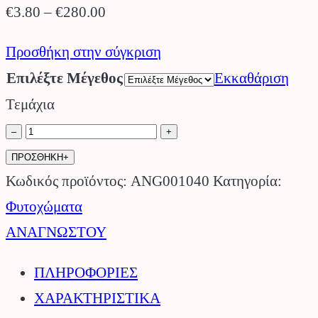
Price
€
3.80
–
€
280.00
range:
Προσθήκη στην σύγκριση
€3.80
Επιλέξτε Μέγεθος
Εκκαθάριση
through
Τεμάχια
€280.00
Φυτόχωμα
–
+
Εξωτερικού
ΠΡΟΣΘΗΚΗ+
Χώρου
Κωδικός προϊόντος:
ANG001040
Κατηγορία:
Ήπειρος
Φυτοχώματα
40lt
ΑΝΑΓΝΩΣΤΟΥ
ΑΝΑΓΝΩΣΤΟΥ.
ΠΛΗΡΟΦΟΡΙΕΣ
ποσότητα
ΧΑΡΑΚΤΗΡΙΣΤΙΚΑ