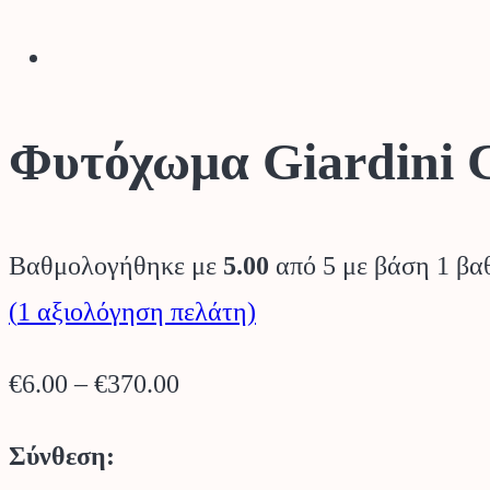
Φυτόχωμα Giardini 
Βαθμολογήθηκε με
5.00
από 5 με βάση
1
βαθ
(
1
αξιολόγηση πελάτη)
Price
€
6.00
–
€
370.00
range:
Σύνθεση:
€6.00