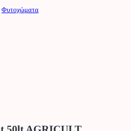
:
Φυτοχώματα
t 50lt AGRICULT.