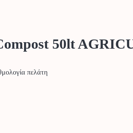
Compost 50lt AGRIC
μολογία πελάτη