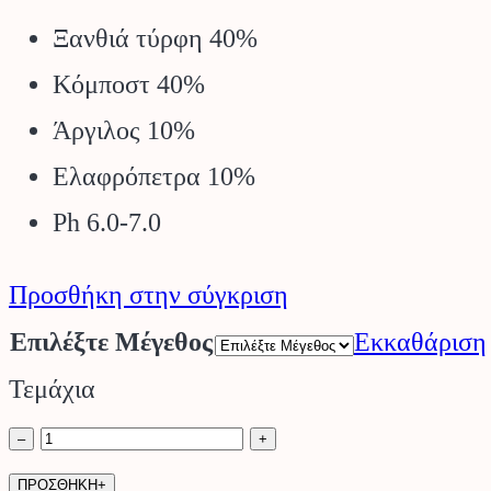
through
Ξανθιά τύρφη 40%
€370.00
Κόμποστ 40%
Άργιλος 10%
Ελαφρόπετρα 10%
Ph 6.0-7.0
Προσθήκη στην σύγκριση
Επιλέξτε Μέγεθος
Εκκαθάριση
Τεμάχια
Φυτόχωμα
–
+
Giardini
ΠΡΟΣΘΗΚΗ+