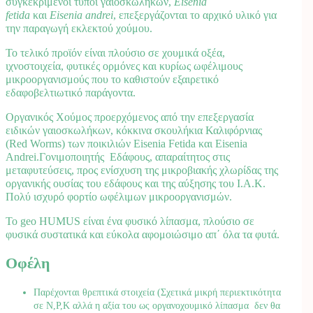
συγκεκριμένοι τύποι γαιοσκωλήκων,
Eisenia
fetida
και
Eisenia andrei
, επεξεργάζονται το αρχικό υλικό για
την παραγωγή εκλεκτού χούμου.
Το τελικό προϊόν είναι πλούσιο σε χουμικά οξέα,
ιχνοστοιχεία, φυτικές ορμόνες και κυρίως ωφέλιμους
μικροοργανισμούς που το καθιστούν εξαιρετικό
εδαφοβελτιωτικό παράγοντα.
Οργανικός Χούμος προερχόμενος από την επεξεργασία
ειδικών γαιοσκωλήκων, κόκκινα σκουλήκια Καλιφόρνιας
(Red Worms) των ποικιλιών Eisenia Fetida και Eisenia
Andrei.Γονιμοποιητής Εδάφους, απαραίτητος στις
μεταφυτεύσεις, προς ενίσχυση της μικροβιακής χλωρίδας της
οργανικής ουσίας του εδάφους και της αύξησης του Ι.Α.Κ.
Πολύ ισχυρό φορτίο ωφέλιμων μικροοργανισμών.
Το geo HUMUS είναι ένα φυσικό λίπασμα, πλούσιο σε
φυσικά συστατικά και εύκολα αφομοιώσιμο απ΄ όλα τα φυτά.
Οφέλη
Παρέχονται θρεπτικά στοιχεία (Σχετικά μικρή περιεκτικότητα
σε Ν,Ρ,Κ αλλά η αξία του ως οργανοχουμικό λίπασμα δεν θα