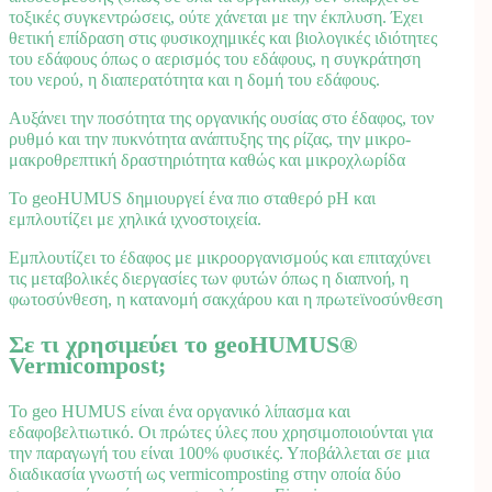
τοξικές συγκεντρώσεις, ούτε χάνεται με την έκπλυση. Έχει
θετική επίδραση στις φυσικοχημικές και βιολογικές ιδιότητες
του εδάφους όπως ο αερισμός του εδάφους, η συγκράτηση
του νερού, η διαπερατότητα και η δομή του εδάφους.
Αυξάνει την ποσότητα της οργανικής ουσίας στο έδαφος, τον
ρυθμό και την πυκνότητα ανάπτυξης της ρίζας, την μικρο-
μακροθρεπτική δραστηριότητα καθώς και μικροχλωρίδα
Το geoHUMUS δημιουργεί ένα πιο σταθερό pH και
εμπλουτίζει με χηλικά ιχνοστοιχεία.
Εμπλουτίζει το έδαφος με μικροοργανισμούς και επιταχύνει
τις μεταβολικές διεργασίες των φυτών όπως η διαπνοή, η
φωτοσύνθεση, η κατανομή σακχάρου και η πρωτεϊνοσύνθεση
Σε τι χρησιμεύει το geoHUMUS®
Vermicompost;
Το geo HUMUS είναι ένα οργανικό λίπασμα και
εδαφοβελτιωτικό. Οι πρώτες ύλες που χρησιμοποιούνται για
την παραγωγή του είναι 100% φυσικές. Υποβάλλεται σε μια
διαδικασία γνωστή ως vermicomposting στην οποία δύο