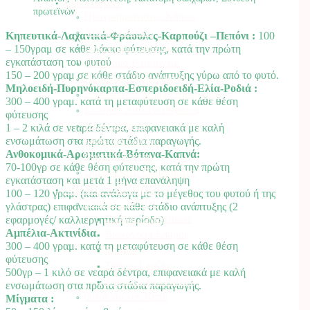
πρωτεϊνών
Προγραμματιστές Κήπου
Λάστιχα Κήπου
Κηπευτικά-Λαχανικά-Φράουλες-Καρπούζι –Πεπόνι :
100
Εξαρτήματα Βρύσης
– 150γραμ σε κάθε λάκκο φύτευσης, κατά την πρώτη
εγκατάσταση του φυτού
Ποτιστικά Επιφανείας
150 – 200 γραμ σε κάθε στάδιο ανάπτυξης γύρω από το φυτό.
Πλαστικά Εξαρτήματα
Μηλοειδή-Πυρηνόκαρπα-Εσπεριδοειδή-Ελία-Ροδιά :
Σταλάκτες – Μικροεξαρτήματα
300 – 400 γραμ. κατά τη μεταφύτευση σε κάθε θέση
Σωλήνες Αυτ. Ποτίσματος
φύτευσης
Ηλεκτροβάνες
1 – 2 κιλά σε νεαρά δέντρα, επιφανειακά με καλή
Καλώδια Κήπου
ενσωμάτωση στα πρώτα στάδια παραγωγής.
Ανθοκομικά-Αρωματικά-Βότανα-Καπνά:
Φρεάτια Κήπου
70-100γρ σε κάθε θέση φύτευσης, κατά την πρώτη
Ορειχάλκινα Εξαρτήματα
εγκατάσταση και μετά 1 μήνα επανάληψη
Φυτά – Σπόροι
100 – 120 γραμ. (και ανάλογα με το μέγεθος του φυτού ή της
Σπόροι – Βολβοί
γλάστρας) επιφανειακά σε κάθε στάδιο ανάπτυξης (2
Σπόροι Κηπευτικών
εφαρμογές/ καλλιεργητική περίοδο)
Αμπέλια-Ακτινίδια
Βιολογικοί Σπόροι
300 – 400 γραμ. κατά τη μεταφύτευση σε κάθε θέση
Βολβοί
φύτευσης
Σπόροι Γκαζόν
500γρ – 1 κιλό σε νεαρά δέντρα, επιφανειακά με καλή
Σπόροι Λουλουδιών
ενσωμάτωση στα πρώτα στάδια παραγωγής.
Φυτά για τον Κήπο
Μίγματα :