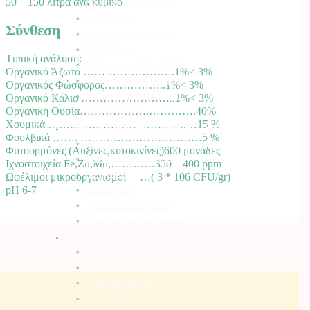
50 – 150 λίτρα ανά κυβικό
Καρποφόρα Δέντρα
Κηπευτικά
Σύνθεση
Κάκτοι – Παχύφυτα
Μανιτάρια
Τυπική ανάλυση:
Κλήματα – SuperFoods
Οργανικό Άζωτο …………………….1%< 3%
Φυσικός Χλοοτάπητας
Οργανικός Φώσφορος……………..1%< 3%
Τεχνητός Χλοοτάπητας
Οργανικό Κάλιο ……………………..1%< 3%
Τεχνητά Φυτά
Οργανική Ουσία……………….………….40%
Ρουχισμός – Προστασία
Χουμικά …………………….………….…15 %
Φουλβικά ……. ……………………………5 %
Γάντια
Φυτοορμόνες (Αυξίνες,κυτοκινίνες)600 μονάδες
Γυαλιά Προστασίας
Ιχνοστοιχεία Fe,Zn,Mn,…………350 – 400 ppm
Ρουχισμός
Ωφέλιμοι μικροοργανισμοί …( 3 * 106 CFU/gr)
Υποδήματα
pH 6-7
Προστασία Κεφαλής
Προστασία Ραντίσματος
Εργαλεία
Εργαλεία Κήπου
Ψαλίδια Κλαδέματος
Πριόνια Χειρός
Τσεκούρια