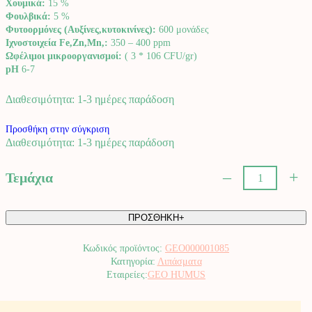
Χουμικά:
15 %
Φουλβικά:
5 %
Φυτοορμόνες (Αυξίνες,κυτοκινίνες):
600 μονάδες
Ιχνοστοιχεία Fe,Zn,Mn,:
350 – 400 ppm
Ωφέλιμοι μικροοργανισμοί:
( 3 * 106 CFU/gr)
pH
6-7
Διαθεσιμότητα: 1-3 ημέρες παράδοση
Προσθήκη στην σύγκριση
Διαθεσιμότητα: 1-3 ημέρες παράδοση
–
+
Τεμάχια
Οργανικό
χούμους
18lt
ΠΡΟΣΘΗΚΗ+
GEO
HUMUS.
Κωδικός προϊόντος:
GEO000001085
ποσότητα
Κατηγορία:
Λιπάσματα
GEO HUMUS