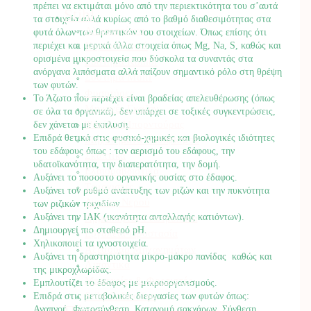
πρέπει να εκτιμάται μόνο από την περιεκτικότητα του σ’αυτά
Stihl
τα στοιχεία αλλά κυρίως από το βαθμό διαθεσιμότητας στα
Αλυσοπρίονα
φυτά όλων των θρεπτικών του στοιχείων. Όπως επίσης ότι
Χορτοκοπτικά
περιέχει και μερικά άλλα στοιχεία όπως Mg, Na, S, καθώς και
ορισμένα μικροστοιχεία που δύσκολα τα συναντάς στα
Σύστημα Kombi
ανόργανα λιπάσματα αλλά παίζουν σημαντικό ρόλο στη θρέψη
Σύστημα Multi
των φυτών.
Φυσητήρες
Το Άζωτο που περιέχει είναι βραδείας απελευθέρωσης (όπως
Μηχανές Γκαζόν
σε όλα τα οργανικά), δεν υπάρχει σε τοξικές συγκεντρώσεις,
Ψαλίδια Μπορντούρας
δεν χάνεται με έκπλυση.
Επιδρά θετικά στις φυσικό-χημικές και βιολογικές ιδιότητες
Μηχανήματα Καθαρισμού
του εδάφους όπως : τον αερισμό του εδάφους, την
Σκαπτικά
υδατοϊκανότητα, την διαπερατότητα, την δομή.
Ελαιοραβδιστικά
Αυξάνει το ποσοστό οργανικής ουσίας στο έδαφος.
Τεμαχιστές
Αυξάνει τον ρυθμό ανάπτυξης των ριζών και την πυκνότητα
Αντλίες Νερού
των ριζικών τριχιδίων.
Αυξάνει την ΙΑΚ (ικανότητα ανταλλαγής κατιόντων).
Αρμοκόφτες Γεωτρύπανα
Δημιουργεί πιο σταθερό pH.
Εργαλεία-Προστασία
Χηλικοποιεί τα ιχνοστοιχεία.
Αξεσουάρ Μηχανημάτων
Αυξάνει τη δραστηριότητα μίκρο-μάκρο πανίδας καθώς και
Λιπαντικά
της μικροχλωρίδας.
Μπαταρίες & Φορτιστές
Εμπλουτίζει το έδαφος με μικροοργανισμούς.
Stihl Collection
Επιδρά στις μεταβολικές διεργασίες των φυτών όπως:
Πότισμα
Αναπνοή, Φωτοσύνθεση, Κατανομή σακχάρων, Σύνθεση