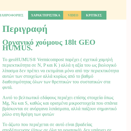
ΠΛΗΡΟΦΟΡΙΕΣ
ΧΑΡΑΚΤΗΡΙΣΤΙΚΑ
VIDEO
ΚΡΙΤΙΚΕΣ
Περιγραφή
Οργανικό χούμους 18lt GEO
HUMUS.
Το geoHUMUS® Vermicompost παρέχει ( σχετικά χαμηλή
περιεκτικότητα σε N, P και K ) αλλά η αξία του ως βιολογικό
λίπασμα δεν πρέπει να εκτιμάται μόνο από την περιεκτικότητα
αυτών των στοιχείων αλλά κυρίως από το βαθμό
διαθεσιμότητας όλων των θρεπτικών του συστατικών στα
φυτά.
Αυτό το βελτιωτικό εδάφους περιέχει επίσης στοιχεία όπως
Mg, Na και S, καθώς και ορισμένα μικροστοιχεία που σπάνια
βρίσκονται σε ανόργανα λιπάσματα, αλλά παίζουν σημαντικό
ρόλο στη θρέψη των φυτών
Το άζωτο που περιέχεται σε αυτό είναι βραδείας
αποδέσμευσης (όπως σε όλα τα οργανικά), δεν υπάρχει σε