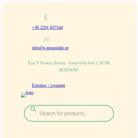
Μετάβαση
στο
+30 2291 037544
περιεχόμενο
info@e-geoponiki.gr
Έως 9 Άτοκες Δόσεις. Αποστολή Από 2.5€ Με
BOXNOW.
Είσοδος / εγγραφή
Α
ν
α
ζ
ή