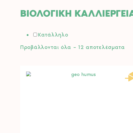
ΒΙΟΛΟΓΙΚΗ ΚΑΛΛΙΕΡΓΕΙ
Κατάλληλο
So
Προβάλλονται όλα – 12 αποτελέσματα
by
pri
lo
to
hi