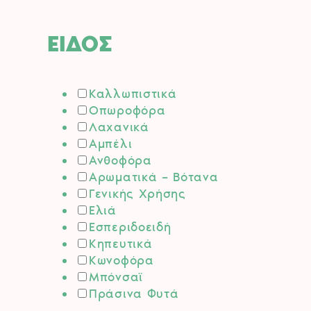
ΕΙΔΟΣ
Καλλωπιστικά
Οπωροφόρα
Λαχανικά
Αμπέλι
Ανθοφόρα
Αρωματικά – Βότανα
Γενικής Χρήσης
Ελιά
Εσπεριδοειδή
Κηπευτικά
Κωνοφόρα
Μπόνσαϊ
Πράσινα Φυτά