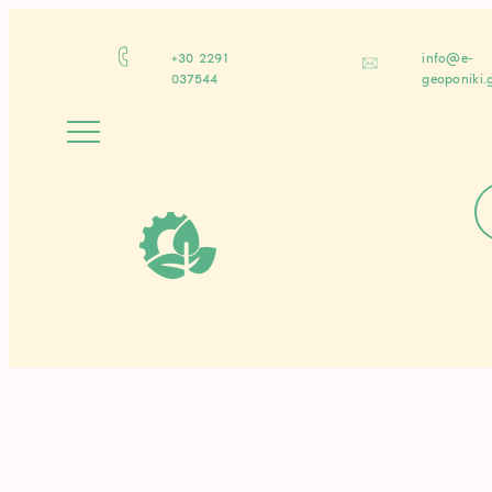
Μετάβαση
στο
περιεχόμενο
+30 2291
info@e-
037544
geoponiki.
ν
α
ζ
ή
τ
η
σ
η
π