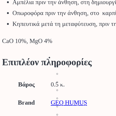
Αμπέλια πριν την άνθηση, στη δημιουργ
Οπωροφόρα πριν την άνθηση, στο καρπίδι
Κηπευτικά μετά τη μεταφύτευση, πριν τ
CaO 10%, MgO 4%
Stihl
Επιπλέον πληροφορίες
Αλυσοπρίονα
Χορτοκοπτικά
Σύστημα Kombi
Βάρος
0.5 κ.
Σύστημα Multi
Φυσητήρες
Brand
GEO HUMUS
Μηχανές Γκαζόν
Ψαλίδια Μπορντούρας