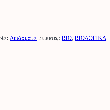
ρία:
Λιπάσματα
Ετικέτες:
BIO
,
ΒΙΟΛΟΓΙΚΑ