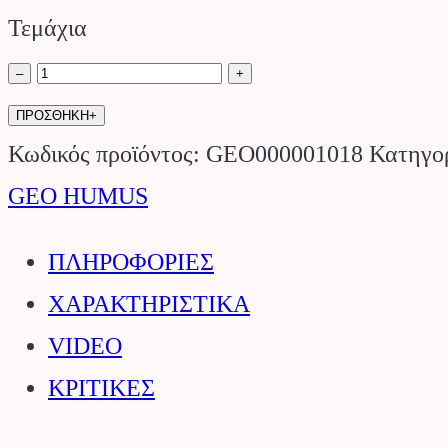
Τεμάχια
Ασβέστιο
–
+
Μαγνήσιο
ΠΡΟΣΘΗΚΗ+
250ml
Κωδικός προϊόντος:
GEO000001018
Κατηγο
GEO
GEO HUMUS
HUMUS.
ΠΛΗΡΟΦΟΡΙΕΣ
ποσότητα
ΧΑΡΑΚΤΗΡΙΣΤΙΚΑ
VIDEO
ΚΡΙΤΙΚΕΣ