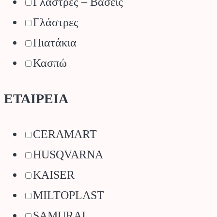
Γλάστρες – Βάσεις
Γλάστρες
Πιατάκια
Κασπώ
ΕΤΑΙΡΕΙΑ
CERAMART
HUSQVARNA
KAISER
MILTOPLAST
SAMURAI