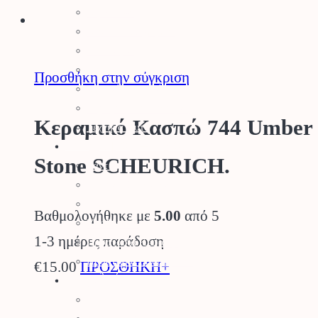
Κηπευτικά
να
Κάκτοι – Παχύφυτα
επιλεγούν
Μανιτάρια
στη
Κλήματα – SuperFoods
Προσθήκη στην σύγκριση
Φυσικός Χλοοτάπητας
σελίδα
Τεχνητός Χλοοτάπητας
του
Κεραμικό Κασπώ 744 Umber
Τεχνητά Φυτά
προϊόντος
Ρουχισμός – Προστασία
Stone SCHEURICH.
Γάντια
Γυαλιά Προστασίας
Ρουχισμός
Βαθμολογήθηκε με
5.00
από 5
Υποδήματα
1-3 ημέρες παράδοση
Προστασία Κεφαλής
Προστασία Ραντίσματος
Αυτό
€
15.00
ΠΡΟΣΘΗΚΗ+
Εργαλεία
το
Εργαλεία Κήπου
προϊόν