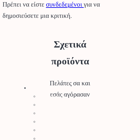
Πρέπει να είστε
συνδεδεμένοι
για να
δημοσιεύσετε μια κριτική.
Σχετικά
προϊόντα
Πελάτες σα και
Stihl
εσάς αγόρασαν
Αλυσοπρίονα
Χορτοκοπτικά
Σύστημα Kombi
Σύστημα Multi
Φυσητήρες
Μηχανές Γκαζόν