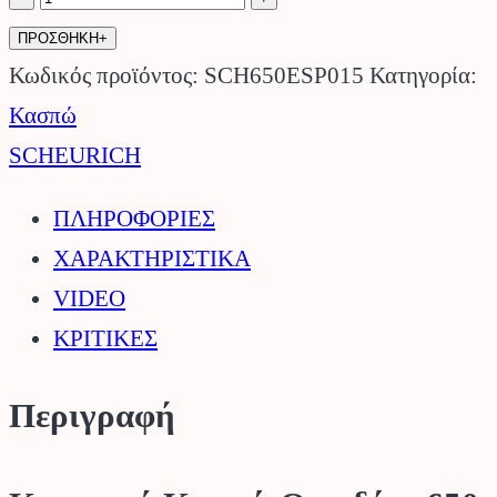
Κασπώ
ΠΡΟΣΘΗΚΗ+
Ορχιδέας
Κωδικός προϊόντος:
SCH650ESP015
Κατηγορία:
650
Κασπώ
Espresso
SCHEURICH
Cream
ΠΛΗΡΟΦΟΡΙΕΣ
SCHEURICH.
ΧΑΡΑΚΤΗΡΙΣΤΙΚΑ
ποσότητα
VIDEO
ΚΡΙΤΙΚΕΣ
Περιγραφή