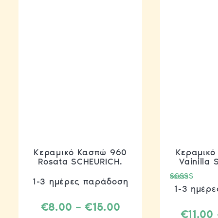
Κεραμικό Κασπώ 960
Κεραμικό
Rosata SCHEURICH.
Vainilla
1-3 ημέρες παράδοση
Βαθμολογήθ
1-3 ημέρ
με
5.00
Price
€
8.00
–
€
15.00
από 5
€
11.00