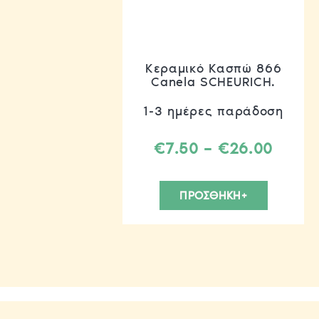
Κεραμικό Κασπώ 866
Canela SCHEURICH.
1-3 ημέρες παράδοση
Price
€
7.50
–
€
26.00
range
Αυτό
€7.50
το
ΠΡΟΣΘΗΚΗ+
throu
προϊόν
€26.0
έχει
πολλαπ
παραλλ
Οι
επιλογέ
μπορού