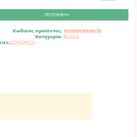
ώ
έας
ΠΡΟΣΘΗΚΗ+
a
Κωδικός προϊόντος:
SCH650VAN015
RICH.
Κατηγορία:
Κασπώ
ητα
SCHEURICH