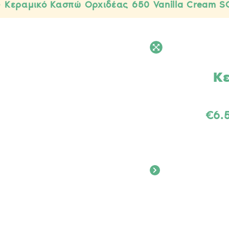
>
Κεραμικό Κασπώ Ορχιδέας 650 Vanilla Cream S
Κ
€
6.
Κεραμ