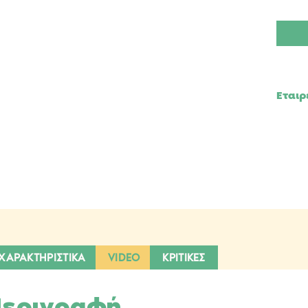
Κασπ
Ορχιδ
650
Vanill
Cream
SCHEU
ποσότ
ΧΑΡΑΚΤΗΡΙΣΤΙΚΑ
VIDEO
ΚΡΙΤΙΚΕΣ
εριγραφή