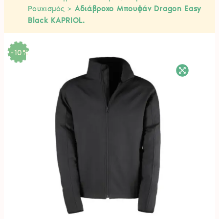
Ρουχισμός
>
Αδιάβροχο Μπουφάν Dragon Easy
Black KAPRIOL.
-10
%