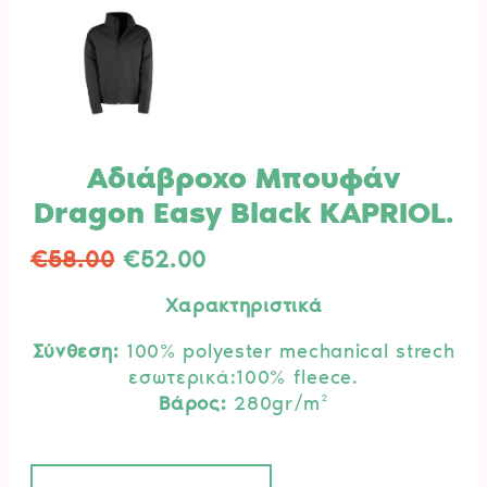
Αδιάβροχο Μπουφάν
Dragon Easy Black KAPRIOL.
Original
Η
€
58.00
€
52.00
price
τρέχουσα
Χαρακτηριστικά
was:
τιμή
€58.00.
είναι:
Σύνθεση:
100% polyester mechanical strech
€52.00.
εσωτερικά:100% fleece.
Βάρος:
280gr/m²