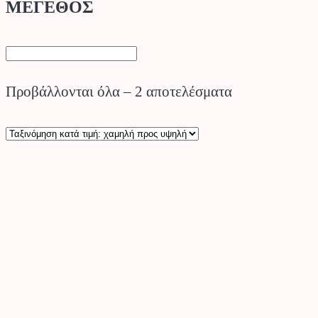
ΜΕΓΕΘΟΣ
Sorted
Προβάλλονται όλα – 2 αποτελέσματα
by
price:
low
to
high