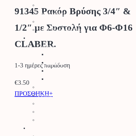
Μηχανολογικά
91345 Ρακόρ Βρύσης 3/4″ &
Εργαλειοθήκες
Θερμός
1/2″ με Συστολή για Φ6-Φ16
Παιδικά Εργαλεία Κήπου
Κήπος
CLABER.
Γλάστρες – Βάσεις
Γλάστρες
Πιατάκια
1-3 ημέρες παράδοση
Κασπώ
Μεταλλικές Βάσεις
€
3.50
Προϊόντα Δημόσιας Υγείας
ΠΡΟΣΘΗΚΗ+
Φυτοπροστασία Κήπου
Ψησταριές BBQ
Διακοσμητικά Κήπου
Είδη Σκίασης
Αγρός