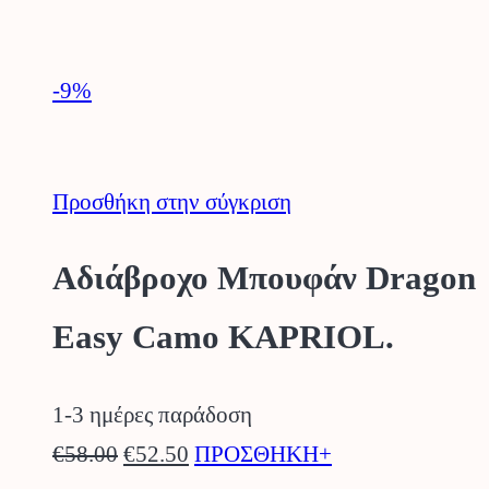
στη
σελίδα
-9
%
του
προϊόντος
Προσθήκη στην σύγκριση
Αδιάβροχο Μπουφάν Dragon
Easy Camo KAPRIOL.
1-3 ημέρες παράδοση
Original
Η
Αυτό
€
58.00
€
52.50
ΠΡΟΣΘΗΚΗ+