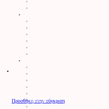
Τεχνητός Χλοοτάπητας
Τεχνητά Φυτά
Ρουχισμός – Προστασία
Γάντια
Γυαλιά Προστασίας
Ρουχισμός
Υποδήματα
Προστασία Κεφαλής
Προστασία Ραντίσματος
Εργαλεία
Εργαλεία Κήπου
Ψαλίδια Κλαδέματος
Πριόνια Χειρός
Τσεκούρια
Ποτιστήρια
Προσθήκη στην σύγκριση
Ψεκαστήρες
Σποροδιανομείς – Καρότσια Κήπου