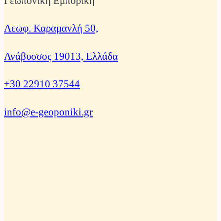
Γεωπονική Εμπορική
Λεωφ. Καραμανλή 50,
Ανάβυσσος 19013, Ελλάδα
+30 22910 37544
info@e-geoponiki.gr