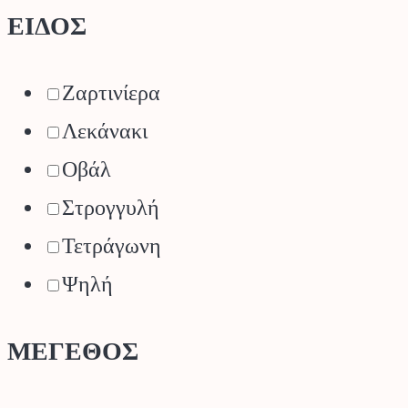
ΕΙΔΟΣ
Ζαρτινίερα
Λεκάνακι
Οβάλ
Στρογγυλή
Τετράγωνη
Ψηλή
ΜΕΓΕΘΟΣ