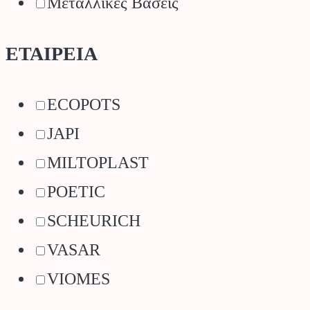
Μεταλλικές Βάσεις
ΕΤΑΙΡΕΙΑ
ECOPOTS
JAPI
MILTOPLAST
POETIC
SCHEURICH
VASAR
VIOMES