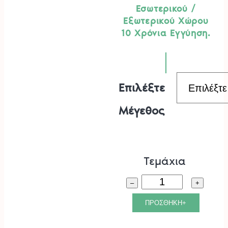
Εσωτερικού /
€24.
Εξωτερικού Χώρου
10 Χρόνια Εγγύηση.
Επιλέξτε
Μέγεθος
Τεμάχια
Γλάστρα
–
+
Brussels
ΠΡΟΣΘΗΚΗ+
Ανθρακί