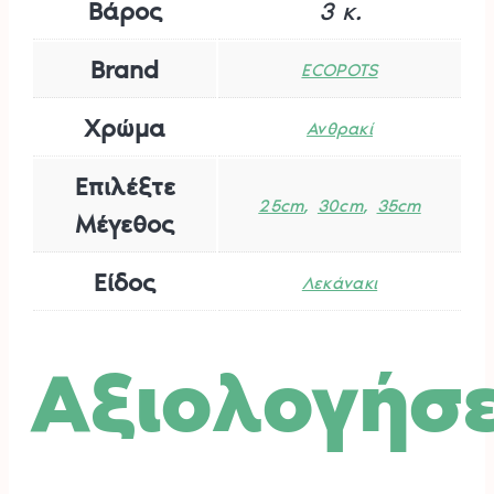
Βάρος
3 κ.
Brand
ECOPOTS
Χρώμα
Ανθρακί
Επιλέξτε
,
,
25cm
30cm
35cm
Μέγεθος
Είδος
Λεκάνακι
Αξιολογήσε