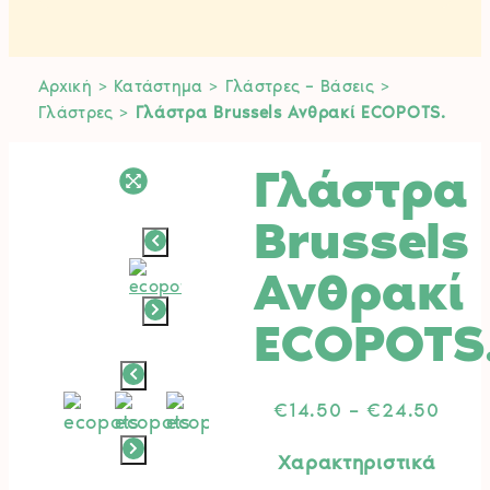
Αρχική
>
Κατάστημα
>
Γλάστρες – Βάσεις
>
Γλάστρες
>
Γλάστρα Brussels Ανθρακί ECOPOTS.
Γλάστρα
Brussels
Ανθρακί
ECOPOTS
Price
€
14.50
–
€
24.50
rang
€14.
Χαρακτηριστικά
thro