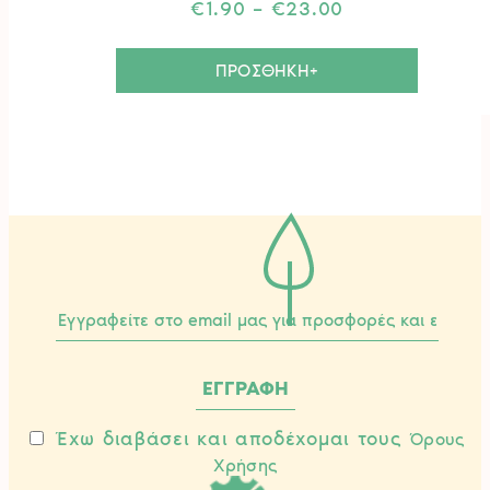
Price
€
1.90
–
€
23.00
range:
Αυτό
€1.90
το
ΠΡΟΣΘΗΚΗ+
through
προϊόν
€23.00
έχει
πολλα
παραλλ
Οι
επιλογ
μπορού
να
επιλεγ
στη
σελίδα
του
προϊόν
Έχω διαβάσει και αποδέχομαι τους
Όρους
Χρήσης