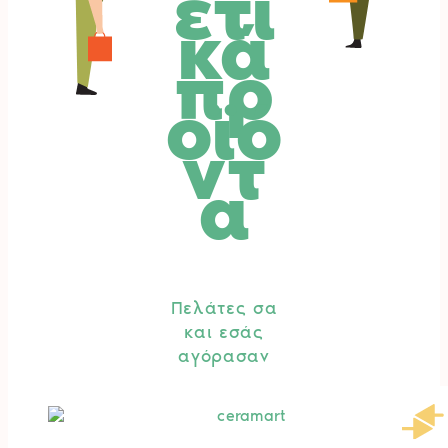
ετι
κά
πρ
οϊό
ντ
α
Πελάτες σα
και εσάς
αγόρασαν