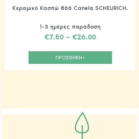
Κεραμικό Κασπώ 866 Canela SCHEURICH.
1-3 ημέρες παράδοση
Price
€
7.50
–
€
26.00
range:
Αυτό
€7.50
το
ΠΡΟΣΘΗΚΗ+
through
προϊόν
€26.00
έχει
πολλαπλ
παραλλα
Οι
επιλογές
μπορούν
να
επιλεγού
στη