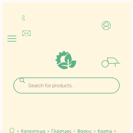
Μετάβαση
στο
περιεχόμενο
Αναζήτηση
προϊόντων
>
Κατάστημα
>
Γλάστρες – Βάσεις
>
Κασπώ
>