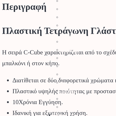
Φυσητήρες
Περιγραφή
Μηχανές Γκαζόν
Ψαλίδια Μπορντούρας
Μηχανήματα Καθαρισμού
Πλαστική Τετράγωνη Γλάσ
Σκαπτικά
Ελαιοραβδιστικά
Τεμαχιστές
Η σειρά C-Cube χαρακτηρίζεται από το σχέδι
Αντλίες Νερού
μπαλκόνι ή στον κήπο.
Αρμοκόφτες Γεωτρύπανα
Εργαλεία-Προστασία
Διατίθεται σε δύο διαφορετικά χρώματα 
Αξεσουάρ Μηχανημάτων
Πλαστικό υψηλής ποιότητας με προστασί
Λιπαντικά
Μπαταρίες & Φορτιστές
10Χρόνια Εγγύηση.
Stihl Collection
Ιδανική για εξωτερική χρήση.
Πότισμα