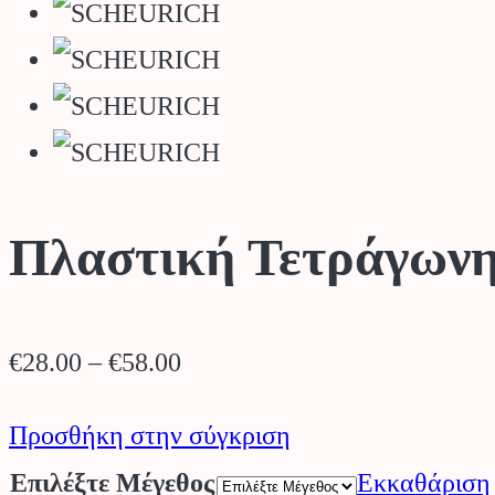
Πλαστική Τετράγων
Price
€
28.00
–
€
58.00
range:
Προσθήκη στην σύγκριση
€28.00
Επιλέξτε Μέγεθος
Εκκαθάριση