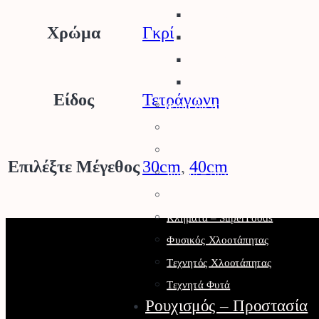
Βιολογικοί Σπόροι
Χρώμα
Γκρί
Βολβοί
Σπόροι Γκαζόν
Σπόροι Λουλουδιών
Είδος
Τετράγωνη
Φυτά για τον Κήπο
Καρποφόρα Δέντρα
Κηπευτικά
Επιλέξτε Μέγεθος
30cm
,
40cm
Κάκτοι – Παχύφυτα
Μανιτάρια
Κλήματα – SuperFoods
Φυσικός Χλοοτάπητας
Τεχνητός Χλοοτάπητας
Τεχνητά Φυτά
Ρουχισμός – Προστασία