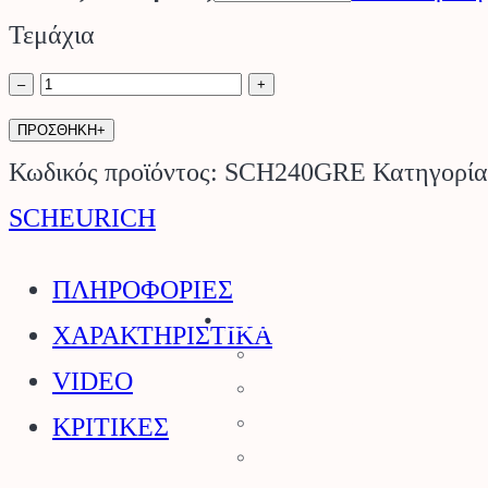
through
Τεμάχια
€58.00
Πλαστική
–
+
Τετράγωνη
ΠΡΟΣΘΗΚΗ+
Γλάστρα
Κωδικός προϊόντος:
SCH240GRE
Κατηγορί
240
SCHEURICH
Grey
ΠΛΗΡΟΦΟΡΙΕΣ
SCHEURICH.
Stihl
ΧΑΡΑΚΤΗΡΙΣΤΙΚΑ
ποσότητα
Αλυσοπρίονα
VIDEO
Χορτοκοπτικά
ΚΡΙΤΙΚΕΣ
Σύστημα Kombi
Σύστημα Multi