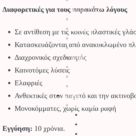
Ψαλίδια Κλαδέματος
Διαφορετικές για τους παρακάτω λόγους
Πριόνια Χειρός
Τσεκούρια
Ποτιστήρια
Σε αντίθεση με τις κοινές πλαστικές γλ
Ψεκαστήρες
Κατασκευάζονται από ανακυκλωμένο πλα
Σποροδιανομείς – Καρότσια Κήπ
Διαχρονικός σχεδιασμός
Μηχανολογικά
Εργαλειοθήκες
Καινοτόμες λύσεις
Θερμός
Ελαφριές​
Παιδικά Εργαλεία Κήπου
Κήπος
Ανθεκτικές στον παγετό και την ακτινοβ
Γλάστρες – Βάσεις
Μονοκόμματες, χωρίς καμία ραφή
Γλάστρες
Πιατάκια
Εγγύηση:
10 χρόνια.
Κασπώ