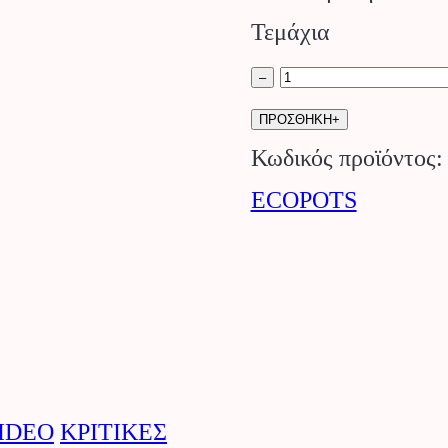
Τεμάχια
Γλάστρα
–
Sofia
ΠΡΟΣΘΗΚΗ+
Λευκό
Κωδικός προϊόντος
ECOPOTS.
ECOPOTS
ποσότητα
IDEO
ΚΡΙΤΙΚΕΣ