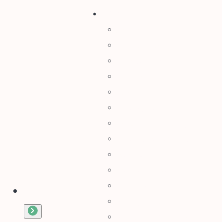
Stihl
Αλυσοπρίονα
Χορτοκοπτικά
Σύστημα Kombi
Σύστημα Multi
Φυσητήρες
Μηχανές Γκαζόν
Ψαλίδια Μπορντούρας
Μηχανήματα Καθαρισμού
Σκαπτικά
Ελαιοραβδιστικά
Τεμαχιστές
Αντλίες Νερού
Αρμοκόφτες Γεωτρύπανα