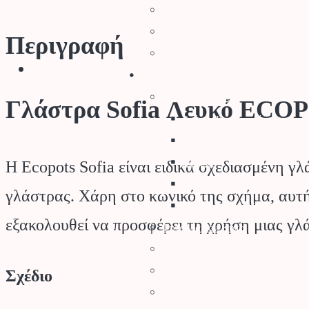
Καλώδια Κήπου
Φρεάτια Κήπου
Περιγραφή
Ορειχάλκινα Εξαρτήματα
Φυτά – Σπόροι
Σπόροι – Βολβοί
Γλάστρα Sofia Λευκό ECO
Σπόροι Κηπευτικών
Βιολογικοί Σπόροι
Βολβοί
Η Ecopots Sofia είναι ειδικά σχεδιασμένη γ
Σπόροι Γκαζόν
γλάστρας. Χάρη στο κωνικό της σχήμα, αυτή 
Σπόροι Λουλουδιών
εξακολουθεί να προσφέρει τη χρήση μιας γλ
Φυτά για τον Κήπο
Καρποφόρα Δέντρα
Κηπευτικά
Σχέδιο
Κάκτοι – Παχύφυτα