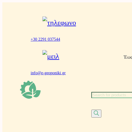
Μετάβαση
στο
περιεχόμενο
+30 2291 037544
Έως
info@e-geoponiki.gr
Α
ν
α