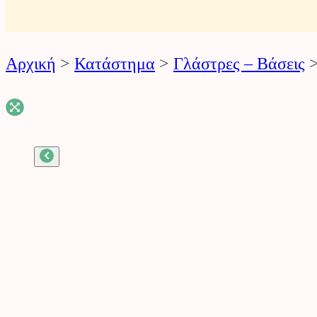
ό
ν
Αρχική
>
Κατάστημα
>
Γλάστρες – Βάσεις
τ
ω
ν