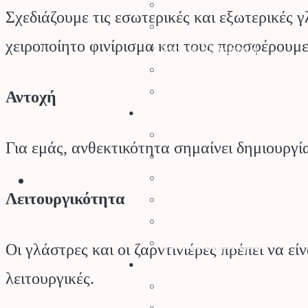
Μανιτάρια
Σχεδιάζουμε τις εσωτερικές και εξωτερικές γ
Κλήματα – SuperFoods
χειροποίητο φινίρισμα και τους προσφέρουμ
Φυσικός Χλοοτάπητας
Τεχνητός Χλοοτάπητας
Τεχνητά Φυτά
Αντοχή
Ρουχισμός – Προστασία
Γάντια
Για εμάς, ανθεκτικότητα σημαίνει δημιουργί
Γυαλιά Προστασίας
Ρουχισμός
Λειτουργικότητα
Υποδήματα
Προστασία Κεφαλής
Προστασία Ραντίσματος
Οι γλάστρες και οι ζαρντινιέρες πρέπει να ε
Εργαλεία
λειτουργικές.
Εργαλεία Κήπου