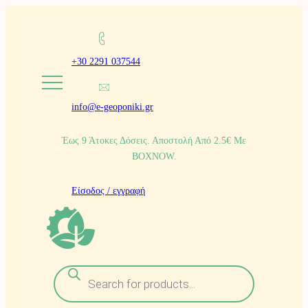
Μετάβαση
στο
+30 2291 037544
περιεχόμενο
info@e-geoponiki.gr
Έως 9 Άτοκες Δόσεις. Αποστολή Από 2.5€ Με
BOXNOW.
Είσοδος / εγγραφή
Α
ν
α