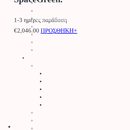
Πλαστικά Εξαρτήματα
Σταλάκτες – Μικροεξαρτήματα
Σωλήνες Αυτ. Ποτίσματος
1-3 ημέρες παράδοση
Ηλεκτροβάνες
€
2,046.00
ΠΡΟΣΘΗΚΗ+
Καλώδια Κήπου
Φρεάτια Κήπου
Ορειχάλκινα Εξαρτήματα
Φυτά – Σπόροι
Σπόροι – Βολβοί
Σπόροι Κηπευτικών
Βιολογικοί Σπόροι
Βολβοί
Σπόροι Γκαζόν
Σπόροι Λουλουδιών
Φυτά για τον Κήπο
Καρποφόρα Δέντρα
Κηπευτικά