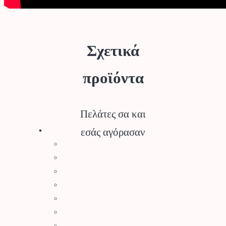
Σχετικά
προϊόντα
Πελάτες σα και
Stihl
εσάς αγόρασαν
Αλυσοπρίονα
Χορτοκοπτικά
Σύστημα Kombi
Σύστημα Multi
Φυσητήρες
Μηχανές Γκαζόν
Ψαλίδια Μπορντούρας