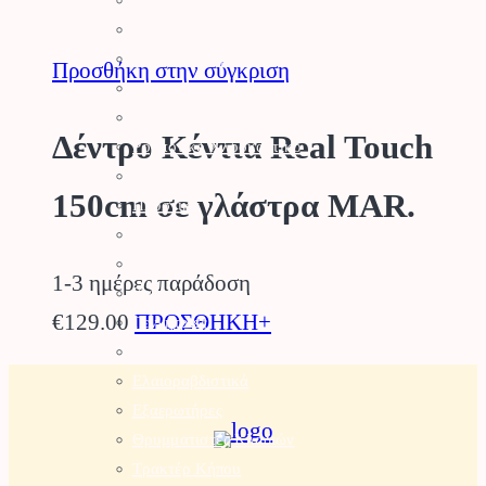
Αλυσοπρίονα
Θαμνοκοπτικά – Χορτοκοπτικά
Πολυμηχάνημα
Προσθήκη στην σύγκριση
Φυσητήρες – Αναρροφητήρες
Χλοοκοπτικές Μηχανές
Δέντρο Κέντια Real Touch
Ρομποτικό Χλοοκοπτικό
Μπορντουροψάλλιδο
150cm σε γλάστρα MAR.
Πλυστικά
Συστήματα Καθαρισμού
Σκαπτικά
1-3 ημέρες παράδοση
Καταστροφέας
€
129.00
ΠΡΟΣΘΗΚΗ+
Γεννήτριες
Αντλίες – Πιεστικά
Ελαιοραβδιστικά
Εξαερωτήρες
Θρυμματιστές Κλαδιών
Τρακτέρ Κήπου