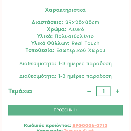
Χαρακτηριστκά
Διαστάσεις:
39x25x85cm
Χρώμα:
Λευκό
Υλικό:
Πολυαιθυλένιο
Υλικό Φύλλων:
Real Touch
Τοποθεσία:
Εσωτερικού Χώρου
Διαθεσιμότητα: 1-3 ημέρες παράδοση
Διαθεσιμότητα: 1-3 ημέρες παράδοση
–
+
Τεμάχια
Τεχνητό
Φυτό
Ορχιδέα
Phalaenopsis
ΠΡΟΣΘΗΚΗ+
85cm
Real
Κωδικός προϊόντος:
SPG0006-0713
Touch
Κατηγορία:
Τεχνητά Φυτά