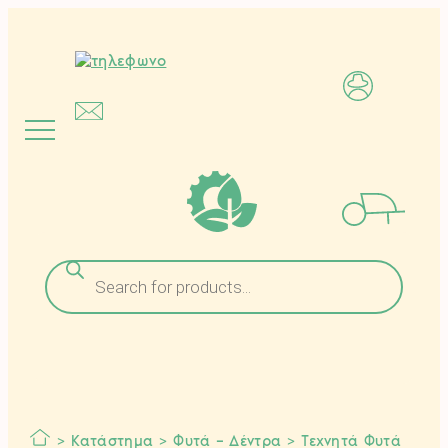
Μετάβαση
στο
περιεχόμενο
Αναζήτηση
προϊόντων
>
Κατάστημα
>
Φυτά – Δέντρα
>
Τεχνητά Φυτά