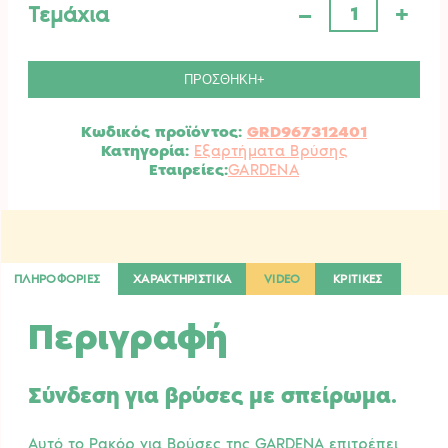
–
+
Τεμάχια
18201-
29
Ρακόρ
για
ΠΡΟΣΘΗΚΗ+
βρύση
3/4"
Κωδικός προϊόντος:
GRD967312401
GARDENA.
Κατηγορία:
Εξαρτήματα Βρύσης
ποσότητα
GARDENA
ΠΛΗΡΟΦΟΡΙΕΣ
ΧΑΡΑΚΤΗΡΙΣΤΙΚΑ
VIDEO
ΚΡΙΤΙΚΕΣ
Περιγραφή
Σύνδεση για βρύσες με σπείρωμα.
Αυτό το Ρακόρ για Βρύσες της GARDENA επιτρέπει