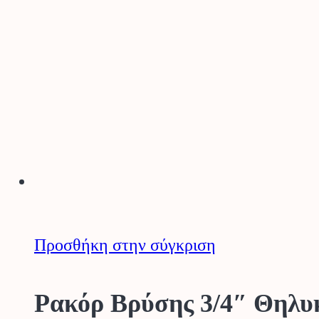
high
Προσθήκη στην σύγκριση
Ρακόρ Βρύσης 3/4″ Θηλ