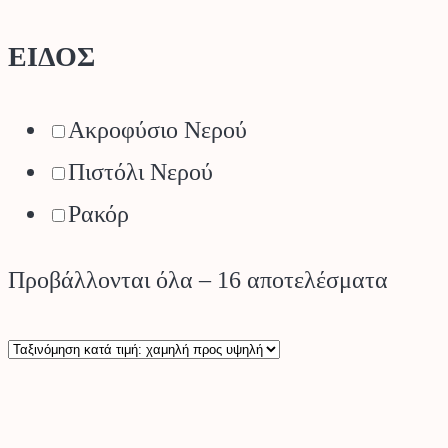
ΕΙΔΟΣ
Ακροφύσιο Νερού
Πιστόλι Νερού
Ρακόρ
Sorte
Προβάλλονται όλα – 16 αποτελέσματα
by
price:
low
to