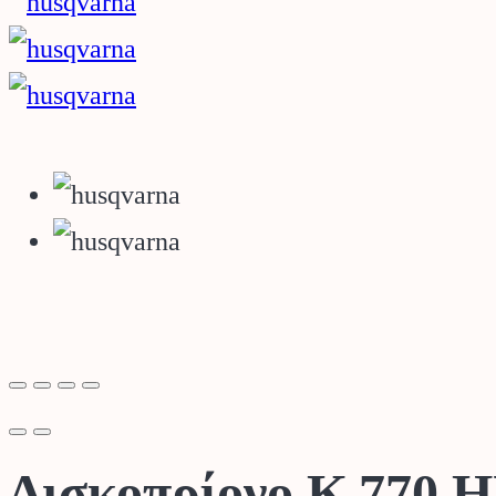
Δισκοπρίονο K 770