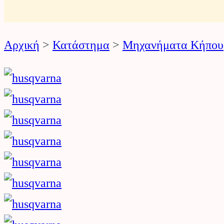
ό
ν
Αρχική
>
Κατάστημα
>
Μηχανήματα Κήπου
τ
ω
ν