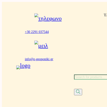
Μετάβαση
Έ
στο
περιεχόμενο
+30 2291 037544
info@e-geoponiki.gr
Α
ν
α