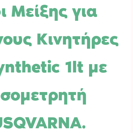
ι Μείξης για
νους Κινητήρες
nthetic 1lt με
σομετρητή
USQVARNA.