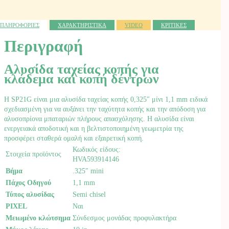
46
HUSQVARNA.
ποσότητα
ΠΛΗΡΟΦΟΡΙΕΣ
ΧΑΡΑΚΤΗΡΙΣΤΙΚΑ
VIDEO
ΚΡΙΤΙΚΕΣ
Περιγραφή
Αλυσίδα ταχείας κοπής για
κλάδεμα και κοπή δέντρων
Η SP21G είναι μια αλυσίδα ταχείας κοπής 0,325″ μίνι 1,1 mm ειδικά
σχεδιασμένη για να αυξάνει την ταχύτητα κοπής και την απόδοση για
αλυσοπρίονα μπαταριών πλήρους απασχόλησης. Η αλυσίδα είναι
ενεργειακά αποδοτική και η βελτιστοποιημένη γεωμετρία της
προσφέρει σταθερά ομαλή και εξαιρετική κοπή.
Κωδικός είδους:
Στοιχεία προϊόντος
HVA593914146
Βήμα
.325″ mini
Πάχος Οδηγού
1,1 mm
Τύπος αλυσίδας
Semi chisel
PIXEL
Ναι
Μειωμένο κλώτσημα
Σύνδεσμος μονάδας προφυλακτήρα