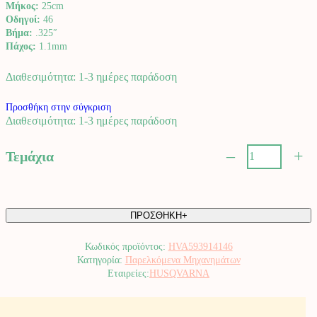
Μήκος:
25cm
Οδηγοί:
46
Βήμα:
.325″
Πάχος:
1.1mm
Διαθεσιμότητα: 1-3 ημέρες παράδοση
Προσθήκη στην σύγκριση
Διαθεσιμότητα: 1-3 ημέρες παράδοση
–
+
Τεμάχια
Αλυσίδα
X-
PRECISION
SP21G
ΠΡΟΣΘΗΚΗ+
Semi
chisel
PIXEL
Κωδικός προϊόντος:
HVA593914146
.325"
Κατηγορία:
Παρελκόμενα Μηχανημάτων
mini
HUSQVARNA
1.1
mm
25cm