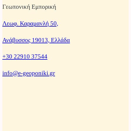
Γεωπονική Εμπορική
Λεωφ. Καραμανλή 50,
Ανάβυσσος 19013, Ελλάδα
+30 22910 37544
info@e-geoponiki.gr