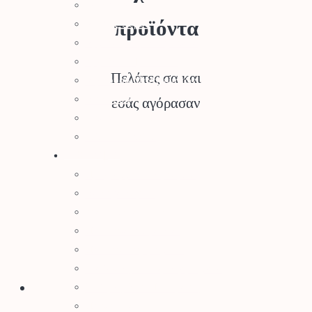
Τεμαχιστές
προϊόντα
Αντλίες Νερού
Αρμοκόφτες Γεωτρύπανα
Εργαλεία-Προστασία
Πελάτες σα και
Αξεσουάρ Μηχανημάτων
Λιπαντικά
εσάς αγόρασαν
Μπαταρίες & Φορτιστές
Stihl Collection
Πότισμα
Προγραμματιστές Κήπου
Λάστιχα Κήπου
Εξαρτήματα Βρύσης
Ποτιστικά Επιφανείας
Πλαστικά Εξαρτήματα
Σταλάκτες – Μικροεξαρτήματα
Σωλήνες Αυτ. Ποτίσματος
Ηλεκτροβάνες