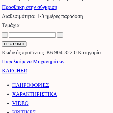
Προσθήκη στην σύγκριση
Διαθεσιμότητα: 1-3 ημέρες παράδοση
Τεμάχια
Σακούλες
–
+
χάρτινες
ΠΡΟΣΘΗΚΗ+
διπλής
Κωδικός προϊόντος:
K6.904-322.0
Κατηγορία:
στρώσης
Παρελκόμενα Μηχανημάτων
5τεμ.
KARCHER
KARCHER.
ΠΛΗΡΟΦΟΡΙΕΣ
ποσότητα
ΧΑΡΑΚΤΗΡΙΣΤΙΚΑ
VIDEO
ΚΡΙΤΙΚΕΣ