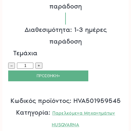
παράδοση
Διαθεσιμότητα: 1-3 ημέρες
παράδοση
Τεμάχια
Πολυστρωματική
–
+
Λάμα
ΠΡΟΣΘΗΚΗ+
PIXEL
3/8"mini
Κωδικός προϊόντος:
HVA501959545
1.1
Κατηγορία:
Παρελκόμενα Μηχανημάτων
mm
HUSQVARNA