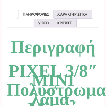
30cm
HSM
ΠΛΗΡΟΦΟΡΙΕΣ
ΧΑΡΑΚΤΗΡΙΣΤΙΚΑ
HUSQVARNA.
VIDEO
ΚΡΙΤΙΚΕΣ
ποσότητα
Περιγραφή
PIXEL 3/8″
MINI
Πολυστρωμα
λάμα-