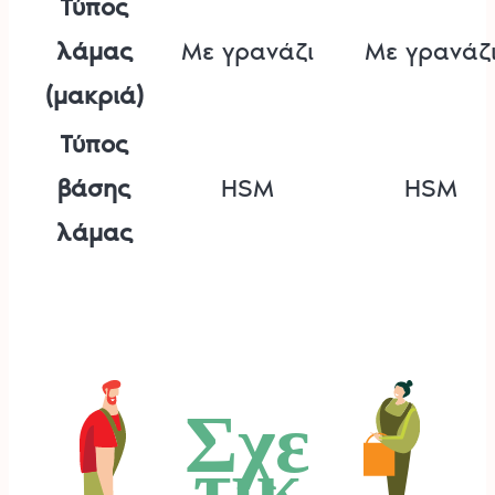
Τύπος
λάμας
Με γρανάζι
Με γρανάζ
(μακριά)
Τύπος
βάσης
HSM
HSM
λάμας
Σχε
τικ