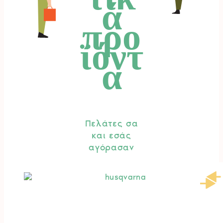
ά
προ
ϊόντ
α
Πελάτες σα
και εσάς
αγόρασαν