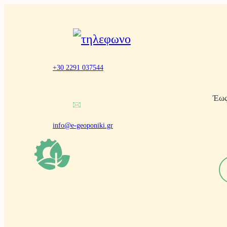
Μετάβαση
στο
περιεχόμενο
+30 2291 037544
Έως
info@e-geoponiki.gr
Α
ν
α
ζ
ή
τ