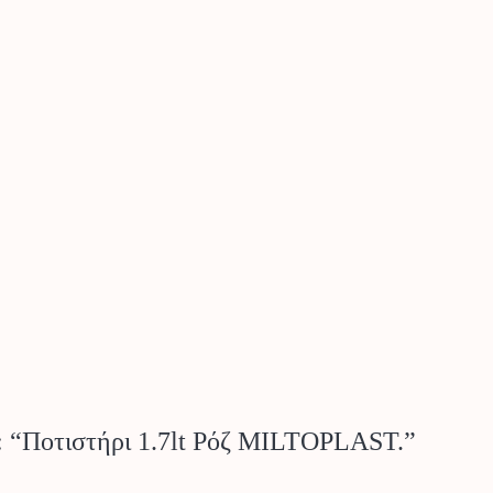
ν: “Ποτιστήρι 1.7lt Ρόζ MILTOPLAST.”