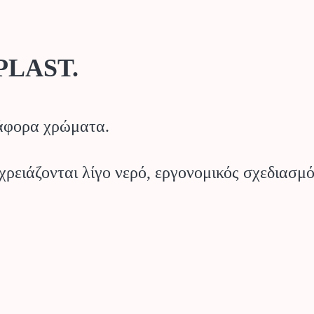
OPLAST.
ιάφορα χρώματα.
ειάζονται λίγο νερό, εργονομικός σχεδιασμός