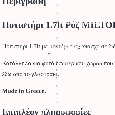
Περιγραφή
Αρμοκόφτες Γεωτρύπανα
Εργαλεία-Προστασία
Αξεσουάρ Μηχανημάτων
Ποτιστήρι 1.7lt Ρόζ MILT
Λιπαντικά
Μπαταρίες & Φορτιστές
Ποτιστήρι 1.7lt με μοντέρνο σχεδιασχό σε δ
Stihl Collection
Πότισμα
Κατάλληλο για φυτά εσωτερικού χώρου που χρ
Προγραμματιστές Κήπου
Λάστιχα Κήπου
έξω απο το γλαστράκι.
Εξαρτήματα Βρύσης
Ποτιστικά Επιφανείας
Made in Greece.
Πλαστικά Εξαρτήματα
Σταλάκτες – Μικροεξαρτήματα
Επιπλέον πληροφορίες
Σωλήνες Αυτ. Ποτίσματος