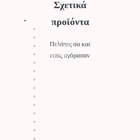
Σχετικά
Stihl
προϊόντα
Αλυσοπρίονα
Χορτοκοπτικά
Πελάτες σα και
Σύστημα Kombi
Σύστημα Multi
εσάς αγόρασαν
Φυσητήρες
Μηχανές Γκαζόν
Ψαλίδια Μπορντούρας
Μηχανήματα Καθαρισμού
Σκαπτικά
Ελαιοραβδιστικά
Τεμαχιστές
Αντλίες Νερού
Αρμοκόφτες Γεωτρύπανα
Εργαλεία-Προστασία