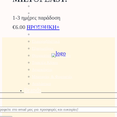
Συστήματα Καθαρισμού
Σκαπτικά
1-3 ημέρες παράδοση
Καταστροφέας
€
6.00
ΠΡΟΣΘΗΚΗ+
Γεννήτριες
Αντλίες – Πιεστικά
Ελαιοραβδιστικά
Εξαερωτήρες
Θρυμματιστές Κλαδιών
Τρακτέρ Κήπου
Αρμοκόφτες
Μπαταρίες & Φορτιστές
Αναλώσιμα
Brands