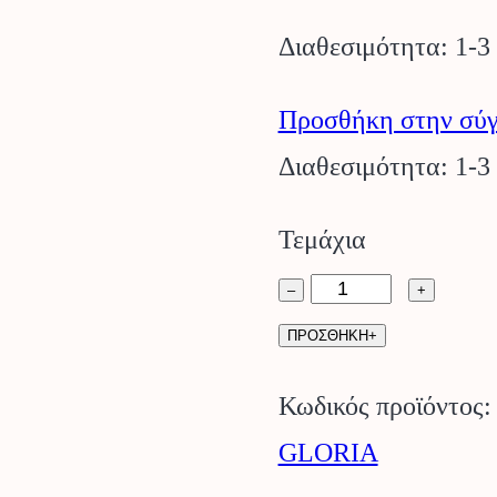
Διαθεσιμότητα: 1-3
Προσθήκη στην σύγ
Διαθεσιμότητα: 1-3
Τεμάχια
Καταστροφέας
–
+
ζιζανίων
ΠΡΟΣΘΗΚΗ+
Bio
Κωδικός προϊόντος
Comfort
GLORIA
GLORIA.