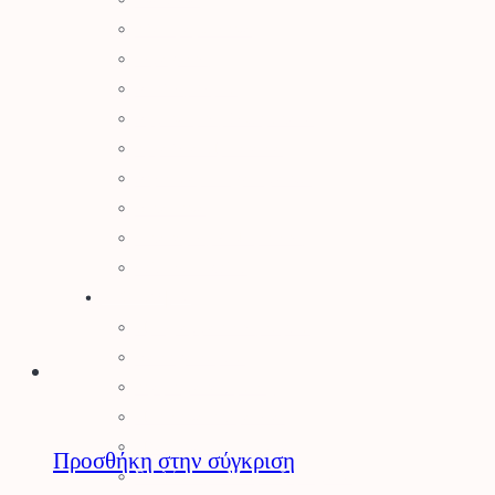
Ελαιοραβδιστικά
Τεμαχιστές
Αντλίες Νερού
Αρμοκόφτες Γεωτρύπανα
Εργαλεία-Προστασία
Αξεσουάρ Μηχανημάτων
Λιπαντικά
Μπαταρίες & Φορτιστές
Stihl Collection
Πότισμα
Προγραμματιστές Κήπου
Λάστιχα Κήπου
Εξαρτήματα Βρύσης
Ποτιστικά Επιφανείας
Πλαστικά Εξαρτήματα
Προσθήκη στην σύγκριση
Σταλάκτες – Μικροεξαρτήματα