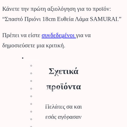
Κάνετε την πρώτη αξιολόγηση για το προϊόν:
“Σπαστό Πριόνι 18cm Ευθεία Λάμα SAMURAI.”
Πρέπει να είστε
συνδεδεμένοι
για να
δημοσιεύσετε μια κριτική.
Stihl
Αλυσοπρίονα
Σχετικά
Χορτοκοπτικά
Σύστημα Kombi
προϊόντα
Σύστημα Multi
Φυσητήρες
Μηχανές Γκαζόν
Πελάτες σα και
Ψαλίδια Μπορντούρας
εσάς αγόρασαν
Μηχανήματα Καθαρισμού
Σκαπτικά