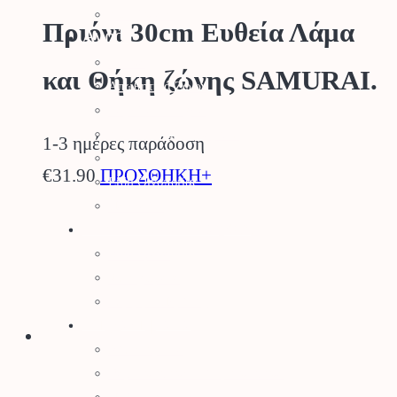
Είδη Σκίασης
Πριόνι 30cm Ευθεία Λάμα
Αγρός
Δετικά
και Θήκη ζώνης SAMURAI.
Απωθητικά Ζώων
Βαρέλια – Δοχεία
Είδη Συλλογής Καρπού
1-3 ημέρες παράδοση
Κομποστοποίηση
€
31.90
ΠΡΟΣΘΗΚΗ+
Είδη Οινοποιίας
Πάσσαλοι
Βελτιωτικά Εδάφους
Λιπάσματα
Φυτοχώματα
Τύρφη – Περλίτης
Μηχανήματα
Αλυσοπρίονα
Θαμνοκοπτικά – Χορτοκοπτικά