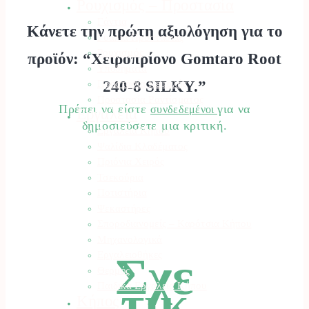
Ρουχισμός – Προστασία
Γάντια
Κάνετε την πρώτη αξιολόγηση για το
Γυαλιά Προστασίας
Ρουχισμός
προϊόν: “Χειροπρίονο Gomtaro Root
Υποδήματα
Προστασία Κεφαλής
240-8 SILKY.”
Προστασία Ραντίσματος
Πρέπει να είστε
για να
συνδεδεμένοι
Εργαλεία
δημοσιεύσετε μια κριτική.
Εργαλεία Κήπου
Ψαλίδια Κλαδέματος
Πριόνια Χειρός
Τσεκούρια
Ποτιστήρια
Ψεκαστήρες
Σποροδιανομείς – Καρότσια Κήπου
Μηχανολογικά
Σχε
Εργαλειοθήκες
Θερμός
τικ
Παιδικά Εργαλεία Κήπου
Κήπος