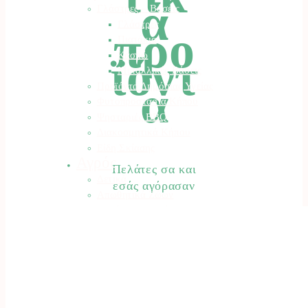
ά
Γλάστρες – Βάσεις
Γλάστρες
προ
Πιατάκια
Κασπώ
ϊόντ
Μεταλλικές Βάσεις
α
Προϊόντα Δημόσιας Υγείας
Φυτοπροστασία Κήπου
Ψησταριές BBQ
Διακοσμητικά Κήπου
Είδη Σκίασης
Αγρός
Πελάτες σα και
Δετικά
εσάς αγόρασαν
Απωθητικά Ζώων
Βαρέλια – Δοχεία
Είδη Συλλογής Καρπού
Κομποστοποίηση
Είδη Οινοποιίας
Πάσσαλοι
Βελτιωτικά Εδάφους
Λιπάσματα