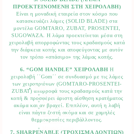
ΠΡΟΕΚΤΕΙΝΟΜΕΝΗ ΣΤΗ ΧΕΙΡΟΛΑΒΗ)
Είναι η μοναδική εταιρεία στον κόσμο που
κατασκευάζει λάμες (SOLID BLADE) στα
μοντέλα GOMTARO, ZUBAT, PROSENTEI,
SUGOWAZA. Η λάμα προεκτείνεται μέσα στη
χειρολαβή απορροφώντας τους κραδασμούς κατά
την διάρκεια κοπής και αποφεύγοντας με αυτόν
τον τρόπο «σπάσιμο» της λάμας κοπής.
6. “GOM HANDLE” ΧΕΙΡΟΛΑΒΗ
Η
χειρολαβή ΄΄Gom΄΄ σε συνδυασμό με τις λάμες
των χειροπριόνων (GOMTARO-PROSENTEI-
Stihl
ZUBAT) απορροφά τους κραδασμούς κατά την
Αλυσοπρίονα
κοπή & προσφέρει άριστη αίσθηση κρατήματος
Χορτοκοπτικά
ακόμα και αν βραχεί. Επιπλέον, αυτή η λαβή
Σύστημα Kombi
είναι πάντα ζεστή ακόμα και σε χαμηλές
Σύστημα Multi
θερμοκρασίες περιβάλλοντος.
Φυσητήρες
Μηχανές Γκαζόν
7. SHARPENABLE (ΤΡΟΧΙΣΜΑ ΔΟΝΤΙΩΝ)