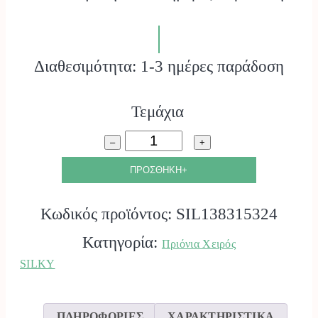
Διαθεσιμότητα: 1-3 ημέρες παράδοση
Τεμάχια
Χειροπρίονο
–
+
Gomtaro
ΠΡΟΣΘΗΚΗ+
Root
Κωδικός προϊόντος:
SIL138315324
240-
Κατηγορία:
Πριόνια Χειρός
8
SILKY
SILKY.
ποσότητα
ΠΛΗΡΟΦΟΡΙΕΣ
ΧΑΡΑΚΤΗΡΙΣΤΙΚΑ