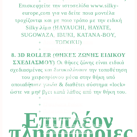
Ψαλίδια Μπορντούρας
Επισκεφτείτε την ιστοσελίδα www.silky-
Μηχανήματα Καθαρισμού
europe.com για να δείτε ποια μοντέλα
Σκαπτικά
τροχίζονται και με ποιο τρόπο με την ειδική
Ελαιοραβδιστικά
Silky λίμα (HAYAUCHI, ΗΑΥΑΤΕ,
Τεμαχιστές
SUGOWAZA, IBUKI, KATANA-BOY,
Αντλίες Νερού
TODOKU)
Αρμοκόφτες Γεωτρύπανα
Εργαλεία-Προστασία
8. 3D ROLLER (ΘΗΚΕΣ ΖΩΝΗΣ ΕΙΔΙΚΟΥ
Αξεσουάρ Μηχανημάτων
ΣΧΕΔΙΑΣΜΟΥ)
Οι θήκες ζώνης είναι ειδικά
Λιπαντικά
σχεδιασμένες και διευκολύνουν την τοποθέτηση
Μπαταρίες & Φορτιστές
Stihl Collection
του χειροπρίονου μέσα στην θήκη υπό
Πότισμα
οποιαδήποτε γωνία & διαθέτει σύστημα «lock»
Προγραμματιστές Κήπου
ώστε να μην βγει κατά λάθος από την θήκη του.
Λάστιχα Κήπου
Εξαρτήματα Βρύσης
Επιπλέον
Ποτιστικά Επιφανείας
Πλαστικά Εξαρτήματα
πληροφορίες
Σταλάκτες – Μικροεξαρτήματα
Σωλήνες Αυτ. Ποτίσματος